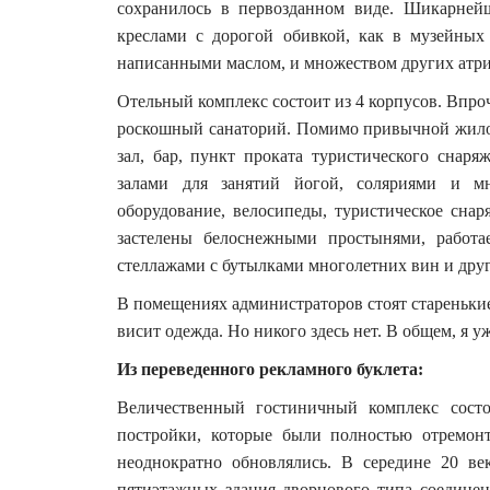
сохранилось в первозданном виде. Шикарней
креслами с дорогой обивкой, как в музейных
написанными маслом, и множеством других атри
Отельный комплекс состоит из 4 корпусов. Впроч
роскошный санаторий. Помимо привычной жилой
зал, бар, пункт проката туристического снар
залами для занятий йогой, соляриями и мн
оборудование, велосипеды, туристическое снар
застелены белоснежными простынями, работае
стеллажами с бутылками многолетних вин и дру
В помещениях администраторов стоят старенькие
висит одежда. Но никого здесь нет. В общем, я 
Из переведенного рекламного буклета:
Величественный гостиничный комплекс состо
постройки, которые были полностью отремон
неоднократно обновлялись. В середине 20 ве
пятиэтажных здания дворцового типа соедин