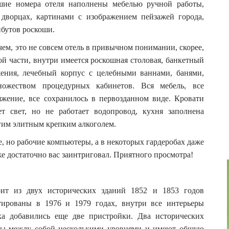
шие номера отеля наполнены мебелью ручной работы,
 дворцах, картинами с изображением пейзажей города,
бутов роскоши.
ем, это не совсем отель в привычном понимании, скорее,
 части, внутри имеется роскошная столовая, банкетный
яжения, лечебный корпус с целебными ваннами, банями,
ожеством процедурных кабинетов. Вся мебель, все
яжение, все сохранилось в первозданном виде. Кровати
т свет, но не работает водопровод, кухня заполнена
гим элитным крепким алкоголем.
, но рабочие компьютеры, а в некоторых гардеробах даже
уже достаточно вас заинтриговал. Приятного просмотра!
ит из двух исторических зданий 1852 и 1853 годов
тированы в 1976 и 1979 годах, внутри все интерьеры
ка добавились еще две пристройки. Два исторических
ены между собой несколькими уровнями и имеют общую