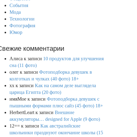
События
Мода
Технологии
Фотография
Юмор
Свежие комментарии
Алиса
к записи
10 продуктов для улучшения
сна (11 фото)
олег
к записи
Фотоподборка девушек в
колготках и чулках (40 фото) 18+
xx
к записи
Как на самом деле выглядела
царица Египта (20 фото)
имяМое
к записи
Фотоподборка девушек с
пышными формами плюс сайз (45 фото) 18+
HerbertLeart
к записи
Внешние
аккумуляторы… designed for Apple (9 фото)
12==
к записи
Как австралийские
школьники празднуют окончание школы (15