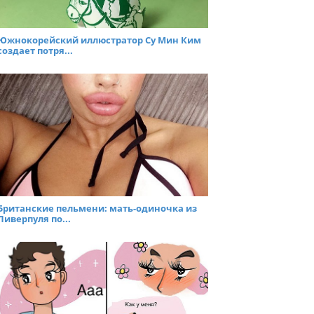
Южнокорейский иллюстратор Су Мин Ким
создает потря...
Британские пельмени: мать-одиночка из
Ливерпуля по...