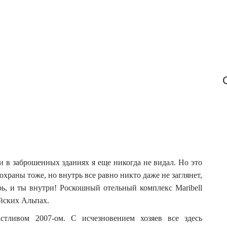
r
:
и в заброшенных зданиях я еще никогда не видал. Но это
 охраны тоже, но внутрь все равно никто даже не заглянет,
рь, и ты внутри! Роскошный отельный комплекс Maribell
ийских Альпах.
стливом 2007-ом. С исчезновением хозяев все здесь