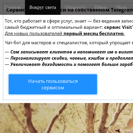
M
S
Главная
Вокруг света
Общество
Юмор
Мода
k
Сервис онлайн-записи на собственном Telegra
a
i
i
Тот, кто работает в сфере услуг, знает — без ведения за
p
n
самый бюджетный и оптимальный вариант:
сервис Visit
t
m
Для новых пользователей
первый месяц бесплатно
.
o
e
c
Чат-бот для мастеров и специалистов, который упрощает 
o
n
—
Сам записывает клиентов и напоминает им о визит
n
u
—
Персонализирует скидки, чаевые, кэшбэк и предопла
t
—
Увеличивает доходимость и помогает больше зара
e
n
Начать пользоваться
t
сервисом