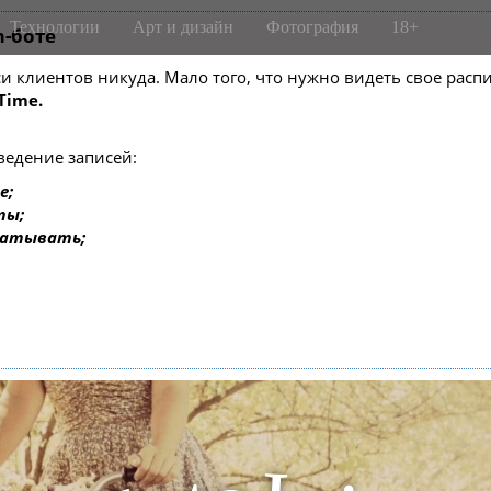
Технологии
Арт и дизайн
Фотография
18+
m-боте
писи клиентов никуда. Мало того, что нужно видеть свое ра
Time.
ведение записей:
е;
ты;
батывать;