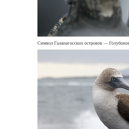
Символ Галапагосских островов — Голубоногая