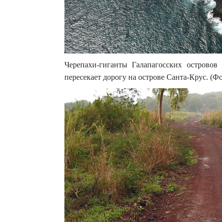
Черепахи-гиганты Галапагосских островов
пересекает дорогу на острове Санта-Крус. (Фото