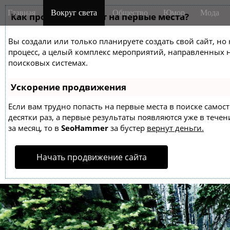
M
S
Главная
Вокруг света
Общество
Юмор
Мода
k
Как продвинуть сайт на первые места?
a
i
i
p
Вы создали или только планируете создать свой сайт, но 
n
t
процесс, а целый комплекс мероприятий, направленных 
m
o
поисковых системах.
e
c
o
n
Ускорение продвижения
n
u
t
Если вам трудно попасть на первые места в поиске само
десятки раз, а первые результаты появляются уже в течен
e
за месяц, то в
SeoHammer
за бустер
вернут деньги.
n
t
Начать продвижение сайта