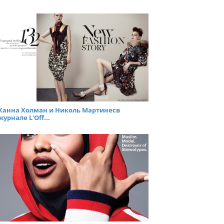
Ханна Холман и Николь Мартинесв
журнале L'Off...