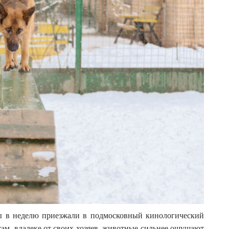
ды в неделю приезжали в подмосковный кинологический
ам, вдалеке от своих хозяев, животные сильнее ощущают