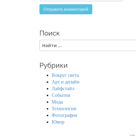
Поиск
S
e
a
r
Рубрики
c
h
Вокруг света
f
Арт и дизайн
o
Лайфстайл
r
События
:
Мода
Технологии
Фотография
Юмор