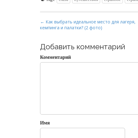
P
← Как выбрать идеальное место для лагеря,
кемпинга и палатки? (2 фото)
o
s
t
Добавить комментарий
n
Комментарий
a
v
i
g
a
t
i
o
Имя
n