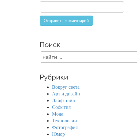
Поиск
S
e
a
r
Рубрики
c
h
Вокруг света
f
Арт и дизайн
o
Лайфстайл
r
События
:
Мода
Технологии
Фотография
Юмор