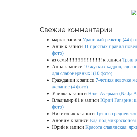
Свежие комментарии
марк
к записи
Урановый реактор (44 фо
Аник
к записи
11 простых правил повед
фото)
аз есмь!!!!!!!!!!!!!!!!!!!!!!!
к записи
Трэш в
Анна
к записи
10 жутких кадров, сдел
для слабонервных! (10 фото)
Гражданин
к записи
7-летняя девочка м
желание (4 фото)
Училка
к записи
Надя Ауэрман (Nadja Au
Владимир-81
к записи
Юрий Гагарин: ка
фото)
Никитосик
к записи
Трэш в средневеков
Аноним
к записи
Еда под микроскопом 
Юрий
к записи
Красота славянская: яр