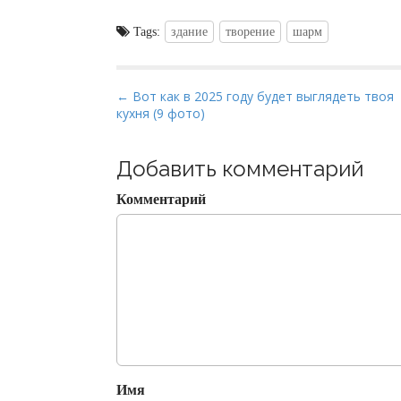
Tags:
здание
творение
шарм
P
← Вот как в 2025 году будет выглядеть твоя
кухня (9 фото)
o
s
t
Добавить комментарий
n
Комментарий
a
v
i
g
a
t
i
o
Имя
n