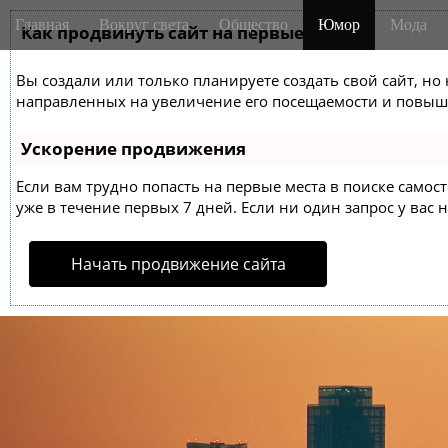
M
S
Главная
Вокруг света
Общество
Юмор
Мода
k
Как продвинуть сайт на первые места?
a
i
i
p
Вы создали или только планируете создать свой сайт, но 
n
t
направленных на увеличение его посещаемости и повыше
m
o
e
c
Ускорение продвижения
o
n
n
Если вам трудно попасть на первые места в поиске само
u
t
уже в течение первых 7 дней. Если ни один запрос у вас н
e
n
Начать продвижение сайта
t