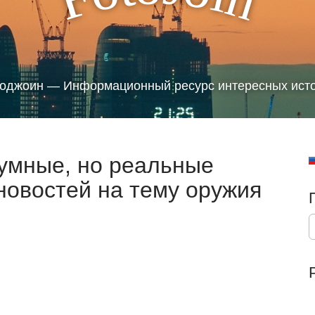
оджоин — Информационный ресурс интересных ист
зумные, но реальные
новостей на тему оружия
S
e
a
r
c
h
f