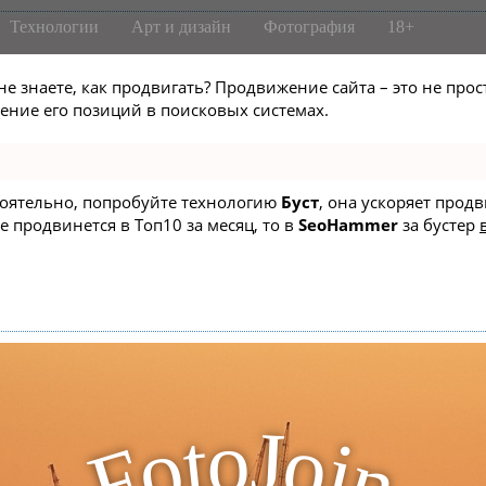
Технологии
Арт и дизайн
Фотография
18+
не знаете, как продвигать? Продвижение сайта – это не про
ние его позиций в поисковых системах.
стоятельно, попробуйте технологию
Буст
, она ускоряет прод
е продвинется в Топ10 за месяц, то в
SeoHammer
за бустер
J
o
t
o
o
i
F
n