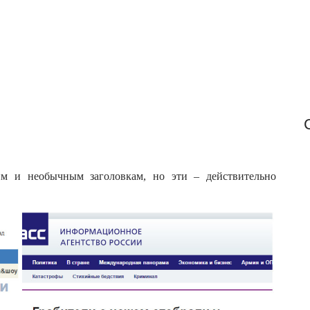
o
r
:
м и необычным заголовкам, но эти – действительно