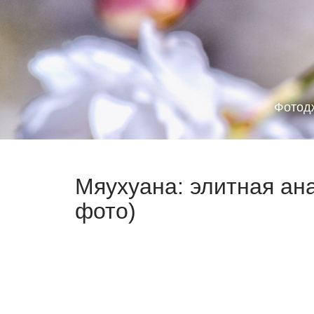
Фотод
Мяухуана: элитная ан
фото)