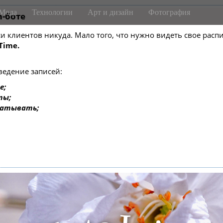
Мода
Технологии
Арт и дизайн
Фотография
m-боте
писи клиентов никуда. Мало того, что нужно видеть свое ра
Time.
ведение записей:
е;
ты;
батывать;