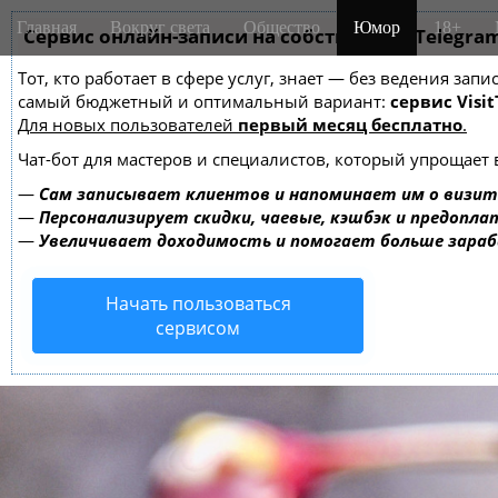
M
S
Главная
Вокруг света
Общество
Юмор
18+
k
Сервис онлайн-записи на собственном Telegra
a
i
i
Тот, кто работает в сфере услуг, знает — без ведения за
p
n
самый бюджетный и оптимальный вариант:
сервис Visit
t
m
Для новых пользователей
первый месяц бесплатно
.
o
e
c
Чат-бот для мастеров и специалистов, который упрощает 
o
n
—
Сам записывает клиентов и напоминает им о визит
n
u
—
Персонализирует скидки, чаевые, кэшбэк и предопла
t
—
Увеличивает доходимость и помогает больше зара
e
n
Начать пользоваться
t
сервисом