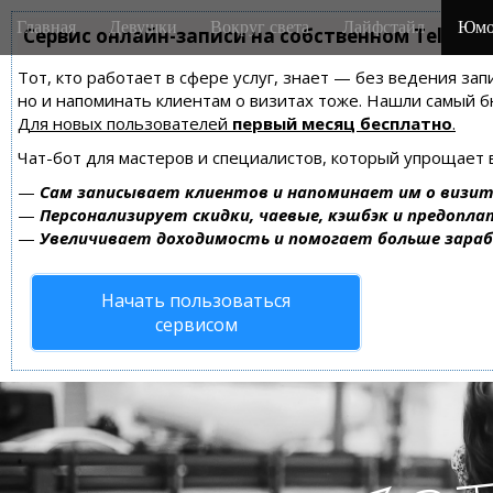
M
S
Главная
Девушки
Вокруг света
Лайфстайл
Юмо
k
Сервис онлайн-записи на собственном Telegra
a
i
i
Тот, кто работает в сфере услуг, знает — без ведения зап
p
n
но и напоминать клиентам о визитах тоже. Нашли самый
t
m
Для новых пользователей
первый месяц бесплатно
.
o
e
c
Чат-бот для мастеров и специалистов, который упрощает 
n
o
—
Сам записывает клиентов и напоминает им о визит
n
u
—
Персонализирует скидки, чаевые, кэшбэк и предопла
t
—
Увеличивает доходимость и помогает больше зара
e
n
Начать пользоваться
t
сервисом