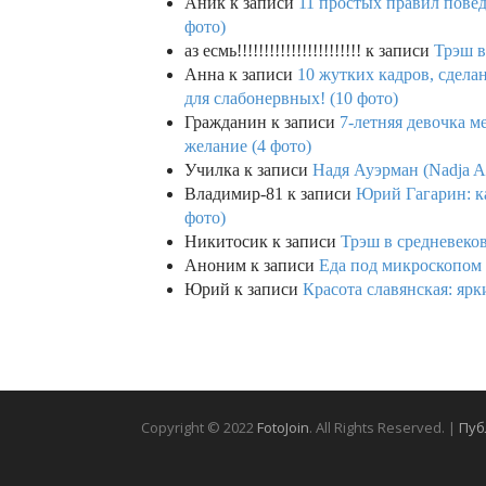
Аник
к записи
11 простых правил повед
фото)
аз есмь!!!!!!!!!!!!!!!!!!!!!!!
к записи
Трэш в
Анна
к записи
10 жутких кадров, сдел
для слабонервных! (10 фото)
Гражданин
к записи
7-летняя девочка м
желание (4 фото)
Училка
к записи
Надя Ауэрман (Nadja Au
Владимир-81
к записи
Юрий Гагарин: ка
фото)
Никитосик
к записи
Трэш в средневеков
Аноним
к записи
Еда под микроскопом 
Юрий
к записи
Красота славянская: яр
Copyright © 2022
FotoJoin
. All Rights Reserved. |
Пуб