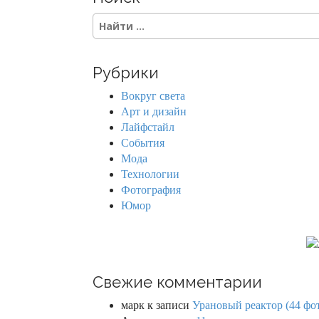
S
e
a
r
Рубрики
c
h
Вокруг света
f
Арт и дизайн
o
Лайфстайл
r
События
:
Мода
Технологии
Фотография
Юмор
Свежие комментарии
марк
к записи
Урановый реактор (44 фо