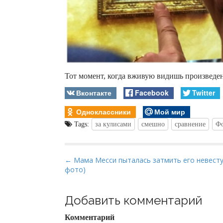
Тот момент, когда вживую видишь произведен
Вконтакте
Facebook
Twitter
Одноклассники
Мой мир
Tags:
за кулисами
смешно
сравнение
Фо
P
← Мама Месси пыталась затмить его невесту
фото)
o
s
t
Добавить комментарий
n
Комментарий