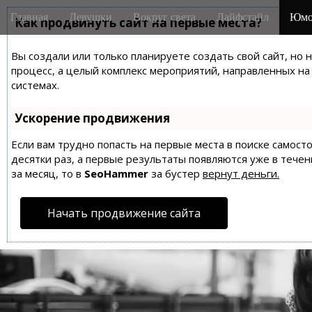
M
S
Главная
Девушки
Вокруг света
Лайфстайл
Юмо
k
Как продвинуть сайт на первые места?
a
i
i
p
Вы создали или только планируете создать свой сайт, но 
n
t
процесс, а целый комплекс мероприятий, направленных н
m
o
системах.
e
c
n
o
Ускорение продвижения
n
u
t
Если вам трудно попасть на первые места в поиске самос
десятки раз, а первые результаты появляются уже в течен
e
за месяц, то в
SeoHammer
за бустер
вернут деньги.
n
t
Начать продвижение сайта