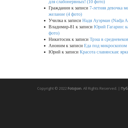
для слабонервных! (10 фото)
Гражданин
к записи
7-летняя девочка м
желание (4 фото)
Училка
к записи
Надя Ауэрман (Nadja Au
Владимир-81
к записи
Юрий Гагарин: ка
фото)
Никитосик
к записи
Трэш в средневеков
Аноним
к записи
Еда под микроскопом 
Юрий
к записи
Красота славянская: яр
Copyright © 2022
FotoJoin
. All Rights Reserved. |
Пуб