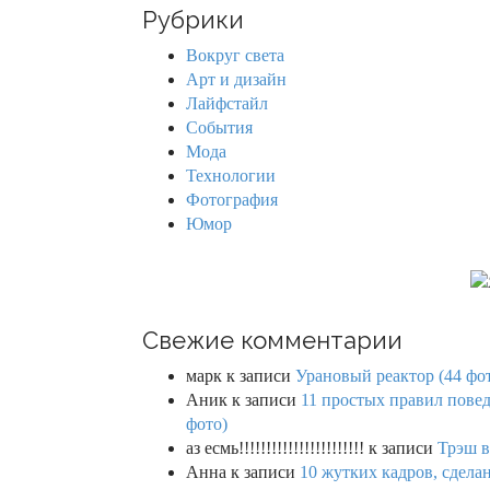
r
Рубрики
c
h
Вокруг света
f
Арт и дизайн
o
Лайфстайл
r
События
:
Мода
Технологии
Фотография
Юмор
Свежие комментарии
марк
к записи
Урановый реактор (44 фо
Аник
к записи
11 простых правил повед
фото)
аз есмь!!!!!!!!!!!!!!!!!!!!!!!
к записи
Трэш в
Анна
к записи
10 жутких кадров, сдел