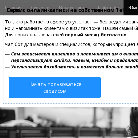
M
S
Главная
Девушки
Вокруг света
Лайфстайл
Юмо
k
Сервис онлайн-записи на собственном Telegra
a
i
i
Тот, кто работает в сфере услуг, знает — без ведения зап
p
n
но и напоминать клиентам о визитах тоже. Нашли самый
t
m
Для новых пользователей
первый месяц бесплатно
.
o
e
c
Чат-бот для мастеров и специалистов, который упрощает 
n
o
—
Сам записывает клиентов и напоминает им о визит
n
u
—
Персонализирует скидки, чаевые, кэшбэк и предопла
t
—
Увеличивает доходимость и помогает больше зара
e
n
Начать пользоваться
t
сервисом