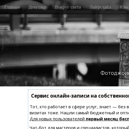
M
S
Главная
Девушки
Вокруг света
Лайфстайл
Юмо
k
a
i
i
p
n
t
m
o
e
c
n
o
n
u
t
e
n
Фотоджоин
t
Сервис онлайн-записи на собственно
Тот, кто работает в сфере услуг, знает — без
визитах тоже. Нашли самый бюджетный и опт
Для новых пользователей
первый месяц бес
Чат-бот для мастеров и специалистов, которы