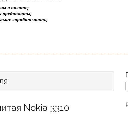
им о визите;
 и предоплаты;
ольше зарабатывать;
аля
S
e
a
r
итая Nokia 3310
c
h
)
f
o