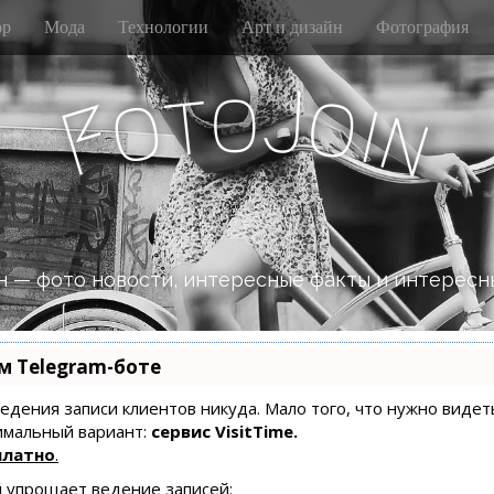
р
Мода
Технологии
Арт и дизайн
Фотография
J
o
t
o
o
i
F
n
 — фото новости, интересные факты и интересн
м Telegram-боте
 ведения записи клиентов никуда. Мало того, что нужно видет
имальный вариант:
сервис VisitTime.
платно
.
й упрощает ведение записей: