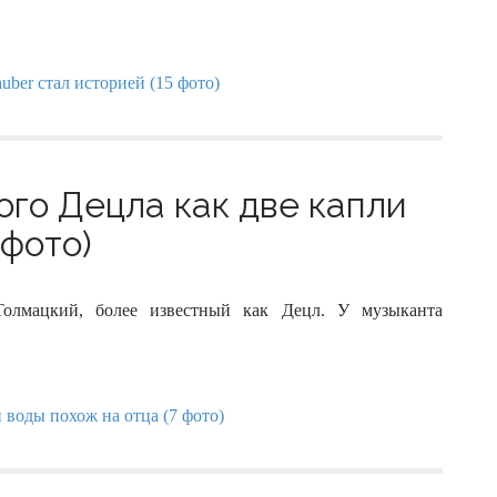
ого Децла как две капли
 фото)
олмацкий, более известный как Децл. У музыканта