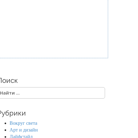
Поиск
Рубрики
Вокруг света
Арт и дизайн
Лайфстайл