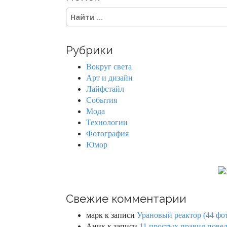
S
e
a
r
Рубрики
c
h
Вокруг света
f
Арт и дизайн
o
Лайфстайл
r
События
:
Мода
Технологии
Фотография
Юмор
Свежие комментарии
марк
к записи
Урановый реактор (44 фо
Аник
к записи
11 простых правил повед