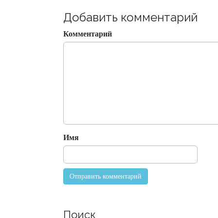
t
Добавить комментарий
n
a
Комментарий
v
i
g
a
t
i
o
n
Имя
Поиск