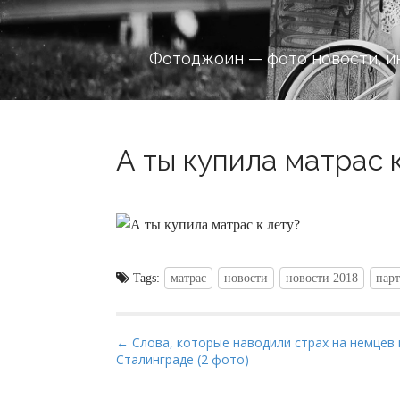
Фотоджоин — фото новости, и
А ты купила матрас к
Tags:
матрас
новости
новости 2018
пар
P
← Слова, которые наводили страх на немцев 
Сталинграде (2 фото)
o
s