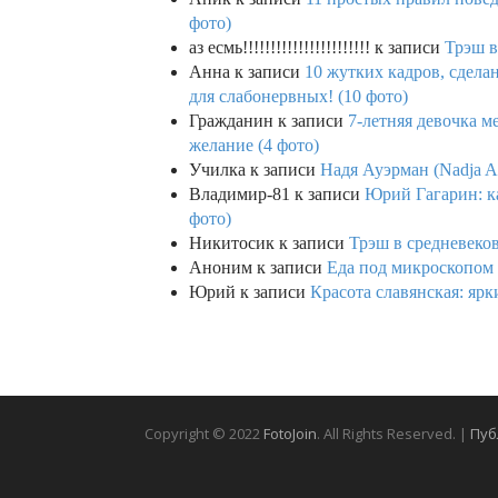
фото)
аз есмь!!!!!!!!!!!!!!!!!!!!!!!
к записи
Трэш в
Анна
к записи
10 жутких кадров, сдел
для слабонервных! (10 фото)
Гражданин
к записи
7-летняя девочка м
желание (4 фото)
Училка
к записи
Надя Ауэрман (Nadja Au
Владимир-81
к записи
Юрий Гагарин: ка
фото)
Никитосик
к записи
Трэш в средневеков
Аноним
к записи
Еда под микроскопом 
Юрий
к записи
Красота славянская: яр
Copyright © 2022
FotoJoin
. All Rights Reserved. |
Пуб