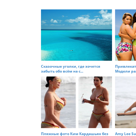
o
s
t
n
a
v
i
g
a
Сказочные уголки, где хочется
Привлекат
t
забыть обо всём на с...
Модели раз
i
o
n
Пляжные фото Ким Кардашьян без
Amy Lee S