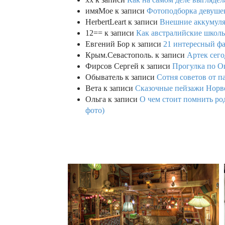
имяМое
к записи
Фотоподборка девушек
HerbertLeart
к записи
Внешние аккумулят
12==
к записи
Как австралийские школь
Евгений Бор
к записи
21 интересный фа
Крым.Севастополь.
к записи
Артек сего
Фирсов Сергей
к записи
Прогулка по О
Обыватель
к записи
Сотня советов от п
Вета
к записи
Сказочные пейзажи Норве
Ольга
к записи
О чем стоит помнить род
фото)