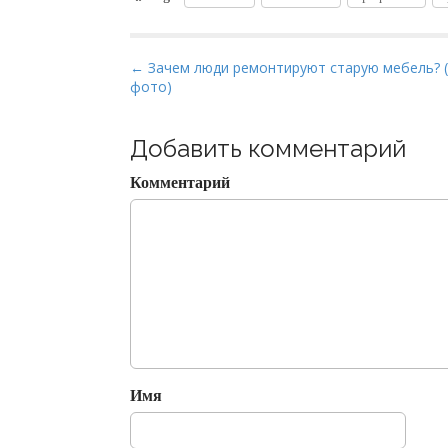
P
← Зачем люди ремонтируют старую мебель? 
фото)
o
s
t
Добавить комментарий
n
Комментарий
a
v
i
g
a
t
i
o
Имя
n