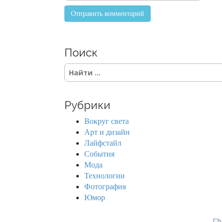
Поиск
S
e
a
r
Рубрики
c
h
Вокруг света
f
Арт и дизайн
o
Лайфстайл
r
События
:
Мода
Технологии
Фотография
Юмор