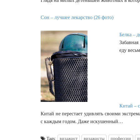
Глядя на милых детенышей животных в котор
Сон – лучшее лекарство (26 фото)
Белка – д
Забавная
еду весь
Китай – с
Китай не перестает удивлять своими экстре
с каждым годом. Даже искушенный…
Tags:
визажист
визажисты
профессии
п