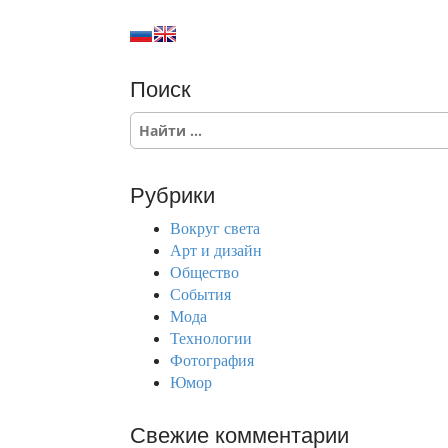
Поиск
S
e
a
r
Рубрики
c
h
Вокруг света
f
Арт и дизайн
o
Общество
r
События
:
Мода
Технологии
Фотография
Юмор
Свежие комментарии