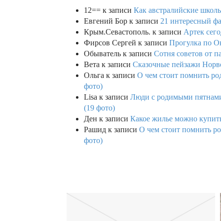
12==
к записи
Как австралийские школь
Евгений Бор
к записи
21 интересный фа
Крым.Севастополь.
к записи
Артек сего
Фирсов Сергей
к записи
Прогулка по О
Обыватель
к записи
Сотня советов от п
Вета
к записи
Сказочные пейзажи Норве
Ольга
к записи
О чем стоит помнить род
фото)
Lisa
к записи
Люди с родимыми пятнами,
(19 фото)
Ден
к записи
Какое жилье можно купить 
Рашид
к записи
О чем стоит помнить ро
фото)