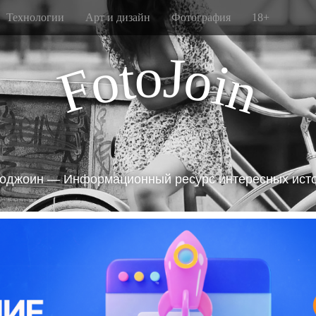
Технологии
Арт и дизайн
Фотография
18+
J
o
t
o
o
i
F
n
оджоин — Информационный ресурс интересных ист