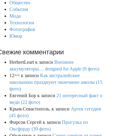
Общество
События
Мода
Технологии
Фотография
Юмор
Свежие комментарии
HerbertLeart
к записи
Внешние
аккумуляторы… designed for Apple (9 фото)
12==
к записи
Как австралийские
школьники празднуют окончание школы (15
фото)
Евгений Бор
к записи
21 интересный факт о
меди (22 фото)
Крым.Севастополь.
к записи
Артек сегодня
(45 фото)
Фирсов Сергей
к записи
Прогулка по
Оксфорду (39 фото)
Обыватель
к записи
Сотня советов от парня,