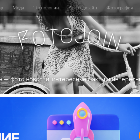
р
Мода
Технологии
Арт и дизайн
Фотография
J
o
t
o
o
i
F
n
 — фото новости, интересные факты и интересн