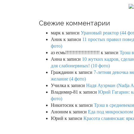
Свежие комментарии
марк
к записи
Урановый реактор (44 фо
Аник
к записи
11 простых правил повед
фото)
аз есмь!!!!!!!!!!!!!!!!!!!!!!!
к записи
Трэш в
Анна
к записи
10 жутких кадров, сдел
для слабонервных! (10 фото)
Гражданин
к записи
7-летняя девочка м
желание (4 фото)
Училка
к записи
Надя Ауэрман (Nadja Au
Владимир-81
к записи
Юрий Гагарин: ка
фото)
Никитосик
к записи
Трэш в средневеков
Аноним
к записи
Еда под микроскопом 
Юрий
к записи
Красота славянская: яр