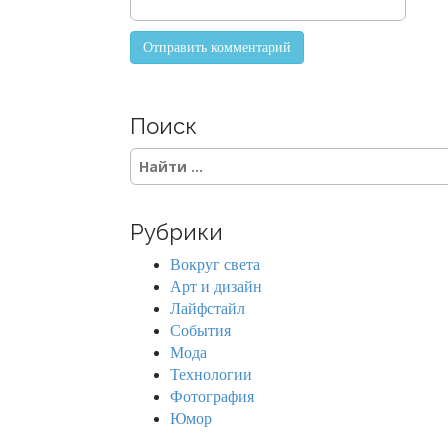
Поиск
S
e
a
r
Рубрики
c
h
Вокруг света
f
Арт и дизайн
o
Лайфстайл
r
События
:
Мода
Технологии
Фотография
Юмор