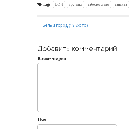
Tags:
ВИЧ
группы
заболевание
защита
P
← Белый город (18 фото)
o
s
t
Добавить комментарий
n
Комментарий
a
v
i
g
a
t
i
o
Имя
n