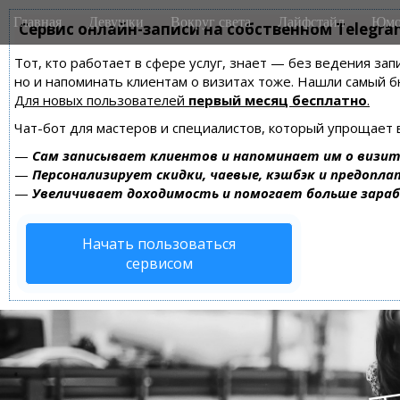
M
S
Главная
Девушки
Вокруг света
Лайфстайл
Юмо
k
Сервис онлайн-записи на собственном Telegra
a
i
i
Тот, кто работает в сфере услуг, знает — без ведения зап
p
n
но и напоминать клиентам о визитах тоже. Нашли самый
t
m
Для новых пользователей
первый месяц бесплатно
.
o
e
c
Чат-бот для мастеров и специалистов, который упрощает 
n
o
—
Сам записывает клиентов и напоминает им о визит
n
u
—
Персонализирует скидки, чаевые, кэшбэк и предопла
t
—
Увеличивает доходимость и помогает больше зара
e
n
Начать пользоваться
t
сервисом