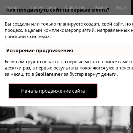
M
S
Главная
Вокруг света
Общество
Юмор
Мода
k
Как продвинуть сайт на первые места?
a
i
i
p
Вы создали или только планируете создать свой сайт, но 
n
t
процесс, а целый комплекс мероприятий, направленных 
m
o
поисковых системах.
e
c
o
n
Ускорение продвижения
n
u
t
Если вам трудно попасть на первые места в поиске само
десятки раз, а первые результаты появляются уже в течен
e
за месяц, то в
SeoHammer
за бустер
вернут деньги.
n
t
Начать продвижение сайта