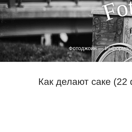
o
F
Фотоджоин — Информаци
Как делают саке (22