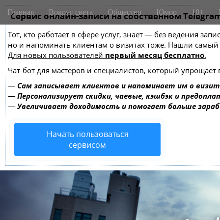
M
S
Главная
Вокруг света
Общество
Юмор
18+
k
Сервис онлайн-записи на собственном Telegra
a
i
i
Тот, кто работает в сфере услуг, знает — без ведения зап
p
n
но и напоминать клиентам о визитах тоже. Нашли самы
t
m
Для новых пользователей
первый месяц бесплатно
.
o
e
c
Чат-бот для мастеров и специалистов, который упрощает 
o
n
—
Сам записывает клиентов и напоминает им о визит
n
u
—
Персонализирует скидки, чаевые, кэшбэк и предопла
t
—
Увеличивает доходимость и помогает больше зара
e
n
Начать пользоваться
t
сервисом