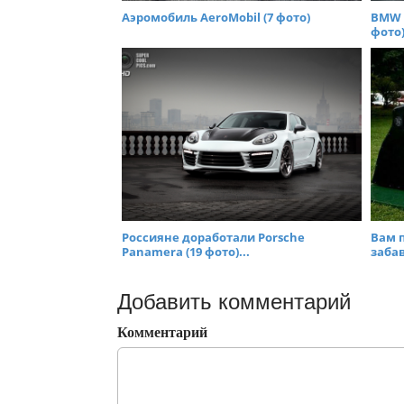
Аэромобиль AeroMobil (7 фото)
BMW i
фото)
Россияне доработали Porsche
Вам 
Panamera (19 фото)...
заба
Добавить комментарий
Комментарий