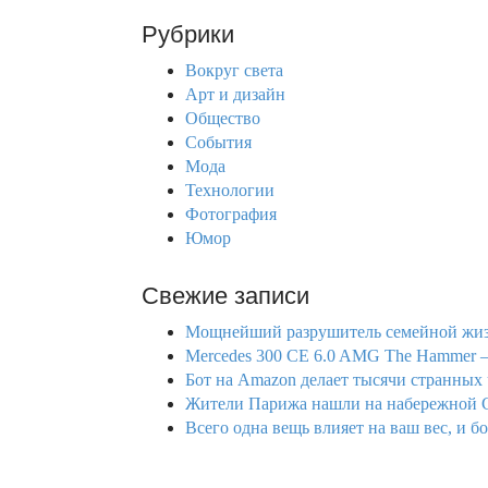
r
Рубрики
c
h
Вокруг света
f
Арт и дизайн
o
Общество
r
События
:
Мода
Технологии
Фотография
Юмор
Свежие записи
Мощнейший разрушитель семейной жизн
Mercedes 300 CE 6.0 AMG The Hammer 
Бот на Amazon делает тысячи странных 
Жители Парижа нашли на набережной С
Всего одна вещь влияет на ваш вес, и б