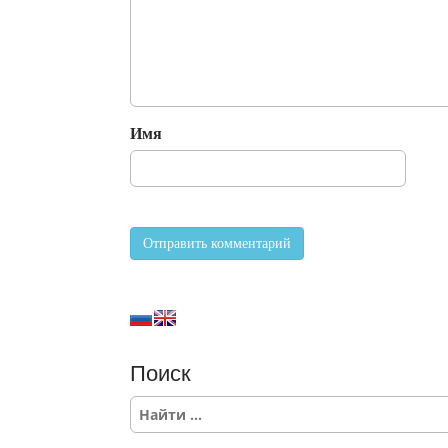
Имя
Поиск
S
e
a