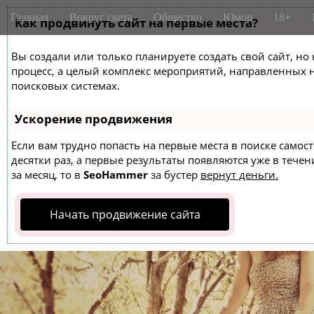
M
S
Главная
Вокруг света
Общество
Юмор
18+
k
Как продвинуть сайт на первые места?
a
i
i
p
Вы создали или только планируете создать свой сайт, но 
n
t
процесс, а целый комплекс мероприятий, направленных 
m
o
поисковых системах.
e
c
o
n
Ускорение продвижения
n
u
t
Если вам трудно попасть на первые места в поиске само
десятки раз, а первые результаты появляются уже в течен
e
за месяц, то в
SeoHammer
за бустер
вернут деньги.
n
t
Начать продвижение сайта