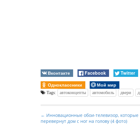
Вконтакте
Facebook
Twitter
Одноклассники
Мой мир
Tags:
автоконцепты
автомобиль
двери
д
P
← Инновационные обои-телевизор, которые
перевернут дом с ног на голову (4 фото)
o
s