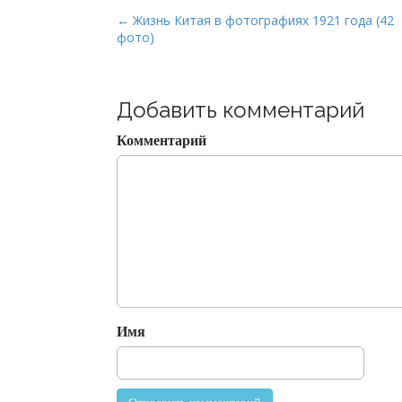
P
← Жизнь Китая в фотографиях 1921 года (42
фото)
o
s
t
Добавить комментарий
n
a
Комментарий
v
i
g
a
t
i
o
n
Имя