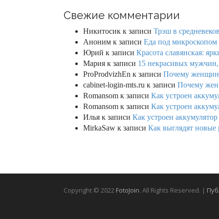
Свежие комментарии
Никитосик
к записи
Трэш в средневеков
Аноним
к записи
Еда под микроскопом 
Юрий
к записи
Красота славянская: яр
Мария
к записи
15 некрасивых мужчин,
ProProdvizhEn
к записи
Почему женщины 
cabinet-login-mts.ru
к записи
Почему женщ
Romansom
к записи
Как устроен аккумул
Romansom
к записи
Как устроен аккумул
Илья
к записи
Как устроен аккумулятор 
MirkaSaw
к записи
Как выглядят новые 
Copyright © 2022
FotoJoin
. All Rights Reserved. |
Пуб