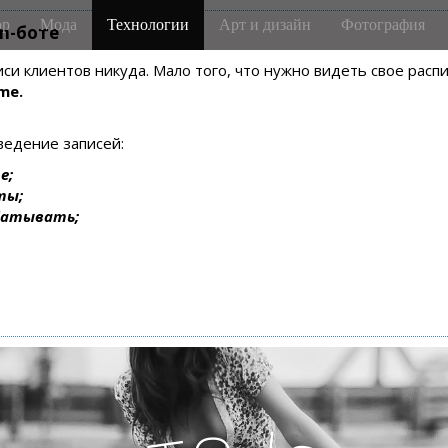
р
Мода
Технологии
Арт и дизайн
Фотография
m-боте
писи клиентов никуда. Мало того, что нужно видеть свое рас
me.
ведение записей:
е;
ты;
батывать;