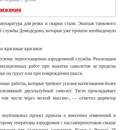
движение
аппаратура для резки и сварки стали. Экипаж танкового
ной службы Домодедово, которые уже прошли необходимую
ческому переоснащению аэродромной службы. Реализация
вакуационных работ при выкатке самолетов за пределы
ки на грунт или при повреждении шасси.
нные работы, которые требуют усилия вытягивания более
юзеляжный двухпалубный самолет. Тягач прокладывает
 том числе через лесной массив», — отметил директор
и опубликовал проект приказа о внесении изменений в
торому операторы аэродромов с пассажиропотоком свыше
дование для эвакуации самолетов. Всего в России 38