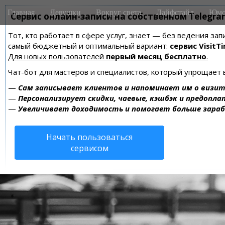
M
S
Главная
Девушки
Вокруг света
Лайфстайл
Юмо
k
Сервис онлайн-записи на собственном Telegra
a
i
i
Тот, кто работает в сфере услуг, знает — без ведения за
p
n
самый бюджетный и оптимальный вариант:
сервис VisitTi
t
m
Для новых пользователей
первый месяц бесплатно
.
o
e
c
Чат-бот для мастеров и специалистов, который упрощает 
n
o
—
Сам записывает клиентов и напоминает им о визит
n
u
—
Персонализирует скидки, чаевые, кэшбэк и предопла
t
—
Увеличивает доходимость и помогает больше зара
e
n
Начать пользоваться
t
сервисом