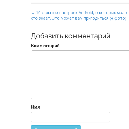
P
← 10 скрытых настроек Android, о которых мало
кто знает. Это может вам пригодиться (4 фото)
o
s
t
Добавить комментарий
n
Комментарий
a
v
i
g
a
t
i
o
Имя
n