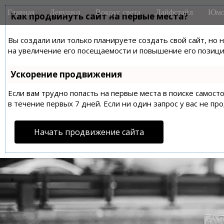
M
S
Главная
Девушки
Вокруг света
Лайфстайл
Юмо
k
Как продвинуть сайт на первые места?
a
i
i
p
Вы создали или только планируете создать свой сайт, но 
n
t
на увеличение его посещаемости и повышение его позиций
m
o
e
c
Ускорение продвижения
n
o
n
Если вам трудно попасть на первые места в поиске самос
u
t
в течение первых 7 дней. Если ни один запрос у вас не пр
e
n
Начать продвижение сайта
t