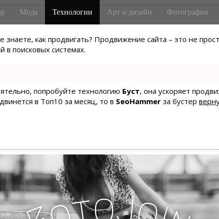
р
Мода
Технологии
Арт и дизайн
Фотография
не знаете, как продвигать? Продвижение сайта – это не про
 в поисковых системах.
тоятельно, попробуйте технологию
Буст
, она ускоряет продв
одвинется в Топ10 за месяц, то в
SeoHammer
за бустер
верну
o
J
t
o
o
i