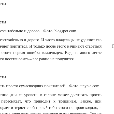
ентабельно и дорого. | Фото: blogspot.com
зентабельно и дорого. И часто владельцы не уделяют его
ачнет портиться. И только после этого начинают стараться
остоит первая ошибка владельцев. Ведь намного легче
о восстановить – все равно не получится.
ть просто сумасшедших показателей. | Фото: tinypic.com
етние дни ее уровень в салоне может достигать просто
 пересыхает, что приводит к трещинам. Также, при
рает и теряет свой цвет. Чтобы этого не происходило, в
ходимо закрывать стекла специальными шторками. Это не