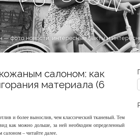
n
F
 — фото новости, интересные факты и интересн
 кожаным салоном: как
S
горания материала (6
e
a
r
c
h
отлив и более вынослив, чем классический тканевый. Тем
f
o
 вид как можно дольше, за ней необходим определенный
r
 салоном – читайте далее.
: