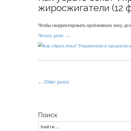
жиросжигатели (12 ф
Чтобы скорректировать проблемную зону, дел
Читать далее →
P
← Older posts
o
s
Поиск
t
S
s
e