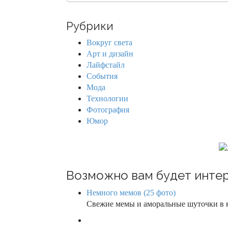
a
n
r
Рубрики
c
a
h
Вокруг света
f
v
Арт и дизайн
o
Лайфстайл
r
i
События
:
Мода
g
Технологии
Фотография
a
Юмор
t
i
o
Возможно вам будет интер
n
Немного мемов (25 фото)
Свежие мемы и аморальные шуточки в к