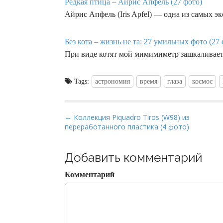
Редкая птица – Айрис Апфель (27 фото)
Айрис Апфель (Iris Apfel) — одна из самых 
Без кота – жизнь не та: 27 умильных фото (27 
При виде котят мой мимимиметр зашкаливает. 
Tags:
астрономия
время
глаза
космос
P
← Коллекция Piquadro Tiros (W98) из
переработанного пластика (4 фото)
o
s
t
Добавить комментарий
n
Комментарий
a
v
i
g