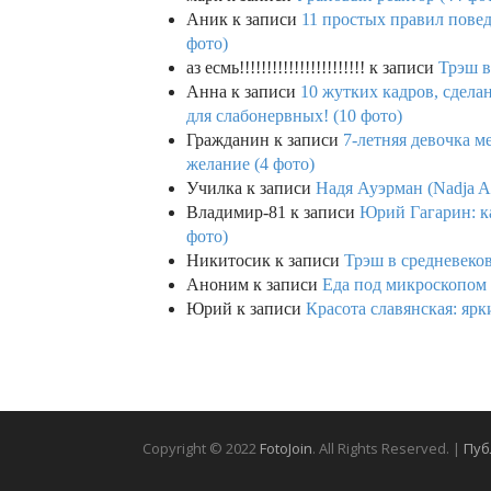
Аник
к записи
11 простых правил повед
фото)
аз есмь!!!!!!!!!!!!!!!!!!!!!!!
к записи
Трэш в
Анна
к записи
10 жутких кадров, сдел
для слабонервных! (10 фото)
Гражданин
к записи
7-летняя девочка м
желание (4 фото)
Училка
к записи
Надя Ауэрман (Nadja Au
Владимир-81
к записи
Юрий Гагарин: ка
фото)
Никитосик
к записи
Трэш в средневеков
Аноним
к записи
Еда под микроскопом 
Юрий
к записи
Красота славянская: яр
Copyright © 2022
FotoJoin
. All Rights Reserved. |
Пуб