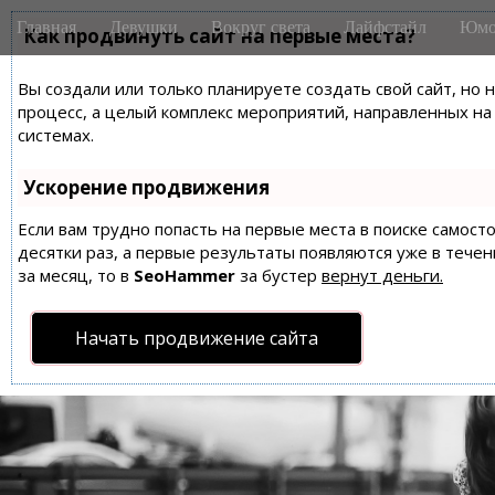
M
S
Главная
Девушки
Вокруг света
Лайфстайл
Юмо
k
Как продвинуть сайт на первые места?
a
i
i
p
Вы создали или только планируете создать свой сайт, но 
n
t
процесс, а целый комплекс мероприятий, направленных н
m
o
системах.
e
c
n
o
Ускорение продвижения
n
u
t
Если вам трудно попасть на первые места в поиске самос
десятки раз, а первые результаты появляются уже в течен
e
за месяц, то в
SeoHammer
за бустер
вернут деньги.
n
t
Начать продвижение сайта