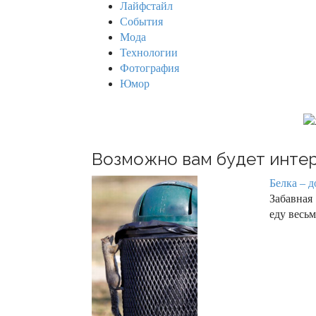
Лайфстайл
r
События
:
Мода
Технологии
Фотография
Юмор
Возможно вам будет интер
Белка – д
Забавная
еду весь