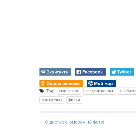
Вконтакте
Facebook
Twitter
Одноклассники
Мой мир
Tags:
гениально
звездые воины
изобрет
фантастика
фильм
P
← О диетах с юмором. (6 фото)
o