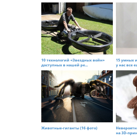
s
t
n
a
v
i
g
a
10 технологий «Звездных войн»
15 умных 
t
доступных в нашей ре...
у нас все е
i
o
n
Животные-гиганты (16 фото)
Невероятн
на 3D-принт