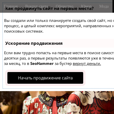
M
S
Главная
Вокруг света
Общество
Юмор
Мода
k
Как продвинуть сайт на первые места?
a
i
i
p
Вы создали или только планируете создать свой сайт, но 
n
t
процесс, а целый комплекс мероприятий, направленных 
m
o
поисковых системах.
e
c
o
n
Ускорение продвижения
n
u
t
Если вам трудно попасть на первые места в поиске само
десятки раз, а первые результаты появляются уже в течен
e
за месяц, то в
SeoHammer
за бустер
вернут деньги.
n
t
Начать продвижение сайта