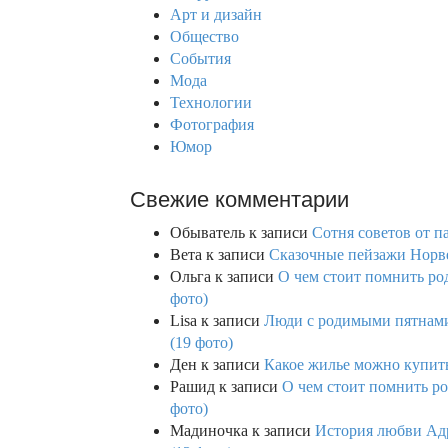
f
Арт и дизайн
o
Общество
r
События
:
Мода
Технологии
Фотография
Юмор
Свежие комментарии
Обыватель
к записи
Сотня советов от п
Вета
к записи
Сказочные пейзажи Норве
Ольга
к записи
О чем стоит помнить род
фото)
Lisa
к записи
Люди с родимыми пятнами,
(19 фото)
Ден
к записи
Какое жилье можно купить 
Рашид
к записи
О чем стоит помнить ро
фото)
Мадиночка
к записи
История любви Адр