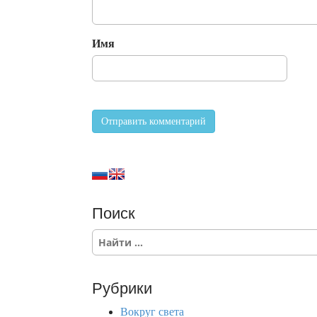
Имя
Поиск
S
e
a
r
Рубрики
c
h
Вокруг света