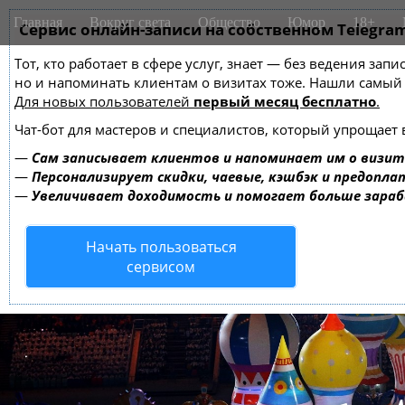
M
S
Главная
Вокруг света
Общество
Юмор
18+
k
Сервис онлайн-записи на собственном Telegra
a
i
i
Тот, кто работает в сфере услуг, знает — без ведения зап
p
n
но и напоминать клиентам о визитах тоже. Нашли самы
t
m
Для новых пользователей
первый месяц бесплатно
.
o
e
c
Чат-бот для мастеров и специалистов, который упрощает 
o
n
—
Сам записывает клиентов и напоминает им о визит
n
u
—
Персонализирует скидки, чаевые, кэшбэк и предопла
t
—
Увеличивает доходимость и помогает больше зара
e
n
Начать пользоваться
t
сервисом