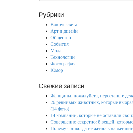
a
r
Рубрики
c
h
Вокруг света
f
Арт и дизайн
o
Общество
r
События
:
Мода
Технологии
Фотография
Юмор
Свежие записи
Женщины, пожалуйста, перестаньте дел
26 ревнивых животных, которые выбрали
(14 фото)
14 компаний, которые не оставили своих
Совершенно секретно: 8 вещей, которые 
Почему я никогда не женюсь на женщине