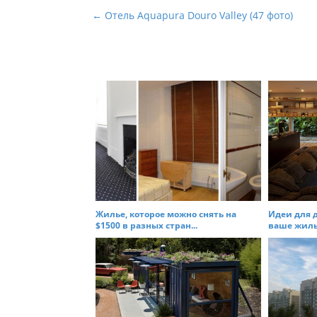
P
← Отель Aquapura Douro Valley (47 фото)
o
s
t
n
a
v
i
g
a
t
Жилье, которое можно снять на
Идеи для 
i
$1500 в разных стран...
ваше жилье
o
n