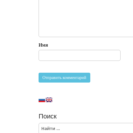
Имя
Поиск
S
e