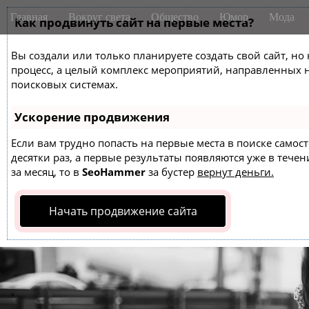
M
S
Главная
Вокруг света
Общество
Юмор
Мода
k
Как продвинуть сайт на первые места?
a
i
i
p
Вы создали или только планируете создать свой сайт, но 
n
t
процесс, а целый комплекс мероприятий, направленных 
m
o
поисковых системах.
e
c
o
n
Ускорение продвижения
n
u
t
Если вам трудно попасть на первые места в поиске само
десятки раз, а первые результаты появляются уже в течен
e
за месяц, то в
SeoHammer
за бустер
вернут деньги.
n
t
Начать продвижение сайта