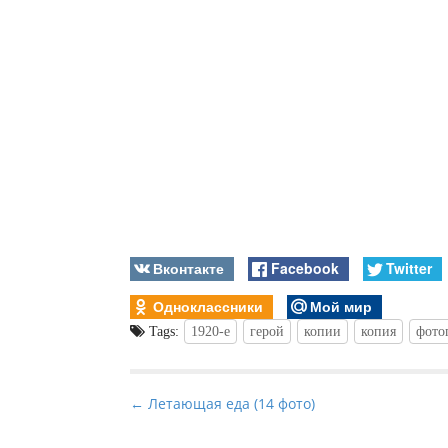
Вконтакте
Facebook
Twitter
Одноклассники
Мой мир
Tags:
1920-е
герой
копии
копия
фото
P
← Летающая еда (14 фото)
o