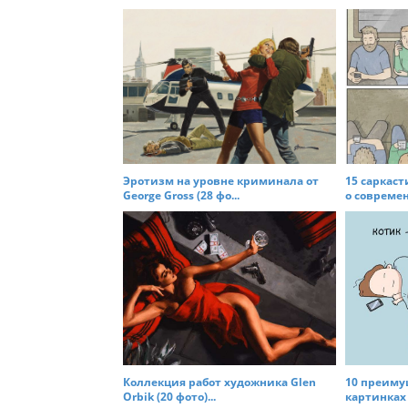
s
t
n
a
v
i
g
a
Эротизм на уровне криминала от
15 саркас
t
George Gross (28 фо...
о современ
i
o
n
Коллекция работ художника Glen
10 преиму
Orbik (20 фото)...
картинках (