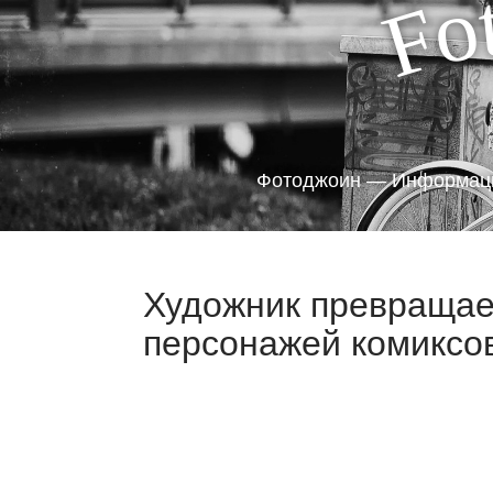
o
F
Фотоджоин — Информаци
Художник превращае
персонажей комиксов