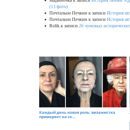
Мадиночка
к записи
История любви Адр
(13 фото)
Почтальон Печкин
к записи
История ав
Почтальон Печкин
к записи
История ав
Rolik
к записи
26 чумовых исторических
Каждый день новая роль: визажистка
примеряет на се...