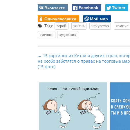
Вконтакте
Facebook
Twitter
Одноклассники
Мой мир
Tags:
герой
жизнь
искусство
комикс
смешно
художник
P
← 15 картинок из Китая и других стран, кото
не особо заботятся о правах на торговые ма
o
(15 фото)
s
t
n
a
v
i
g
a