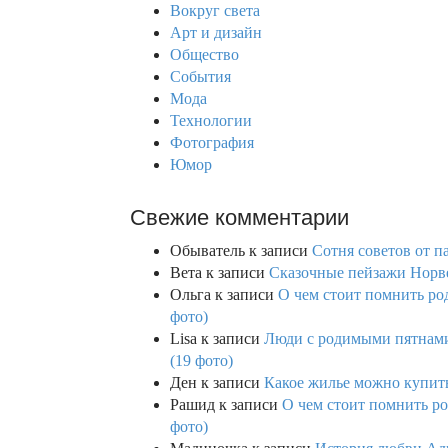
h
Вокруг света
f
Арт и дизайн
o
Общество
r
События
:
Мода
Технологии
Фотография
Юмор
Свежие комментарии
Обыватель
к записи
Сотня советов от п
Вета
к записи
Сказочные пейзажи Норве
Ольга
к записи
О чем стоит помнить род
фото)
Lisa
к записи
Люди с родимыми пятнами,
(19 фото)
Ден
к записи
Какое жилье можно купить 
Рашид
к записи
О чем стоит помнить ро
фото)