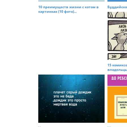
t
10 преимуществ жизни с котом в
Буддийског
i
картинках (10 фото)...
o
n
15 комиксо
владельцы 