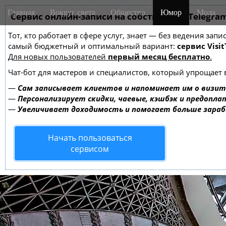
M
S
Главная
Вокруг света
Общество
Юмор
Мода
k
Сервис онлайн-записи на собственном Telegra
a
i
i
Тот, кто работает в сфере услуг, знает — без ведения за
p
n
самый бюджетный и оптимальный вариант:
сервис Visit
t
m
Для новых пользователей
первый месяц бесплатно
.
o
e
c
Чат-бот для мастеров и специалистов, который упрощает 
o
n
—
Сам записывает клиентов и напоминает им о визит
n
u
—
Персонализирует скидки, чаевые, кэшбэк и предопла
t
—
Увеличивает доходимость и помогает больше зара
e
n
Начать пользоваться
t
сервисом