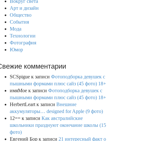
Вокруг света
Арт и дизайн
Общество
События
Мода
Технологии
Фотография
Юмор
Свежие комментарии
SCSpigue
к записи
Фотоподборка девушек с
пышными формами плюс сайз (45 фото) 18+
имяМое
к записи
Фотоподборка девушек с
пышными формами плюс сайз (45 фото) 18+
HerbertLeart
к записи
Внешние
аккумуляторы… designed for Apple (9 фото)
12==
к записи
Как австралийские
школьники празднуют окончание школы (15
фото)
Евгений Бор
к записи
21 интересный факт о