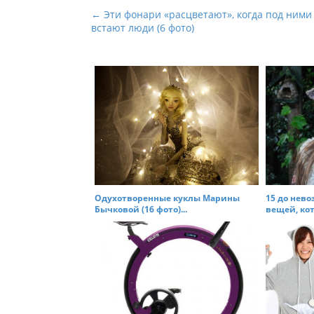
P
← Эти фонари «расцветают», когда под ними
встают люди (6 фото)
o
s
t
n
a
v
i
g
a
t
Одухотворенные куклы Марины
15 до нев
Бычковой (16 фото)...
вещей, кот
i
o
n