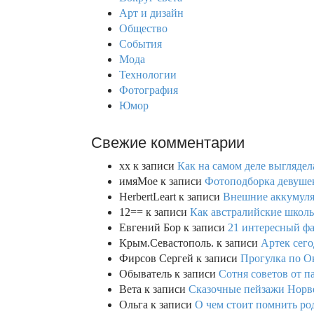
f
Арт и дизайн
o
Общество
r
События
:
Мода
Технологии
Фотография
Юмор
Свежие комментарии
xx
к записи
Как на самом деле выглядел
имяМое
к записи
Фотоподборка девушек
HerbertLeart
к записи
Внешние аккумулят
12==
к записи
Как австралийские школь
Евгений Бор
к записи
21 интересный фа
Крым.Севастополь.
к записи
Артек сего
Фирсов Сергей
к записи
Прогулка по О
Обыватель
к записи
Сотня советов от п
Вета
к записи
Сказочные пейзажи Норве
Ольга
к записи
О чем стоит помнить род