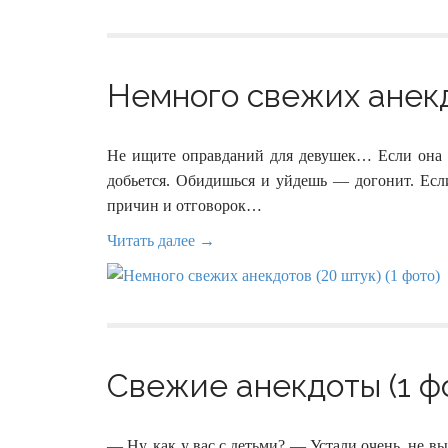
Немного свежих анекдо
Не ищите оправданий для девушек… Если она з
добьется. Обидишься и уйдешь — догонит. Если
причин и отговорок…
Читать далее →
Свежие анекдоты (1 ф
— Ну, как у вас с детьми? — Устали очень, не в