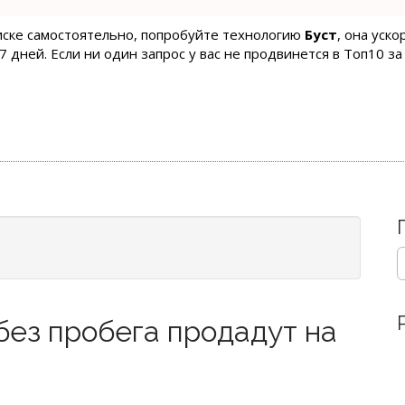
оиске самостоятельно, попробуйте технологию
Буст
, она уск
 дней. Если ни один запрос у вас не продвинется в Топ10 за
S
e
a
r
без пробега продадут на
c
h
f
o
r