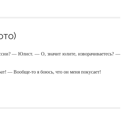
ото)
сии? — Юлист. — О, значит юлите, изворачиваетесь? —
трат! — Вообще-то я боюсь, что он меня покусает!