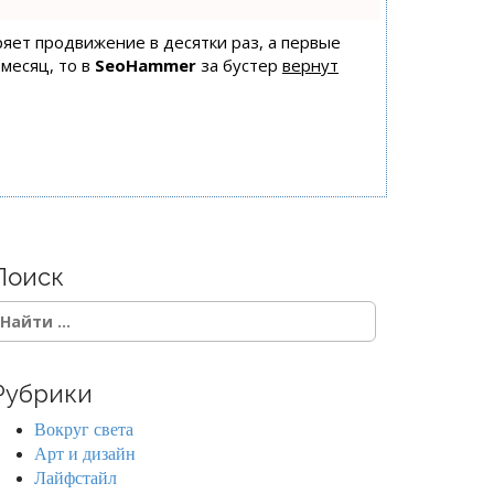
оряет продвижение в десятки раз, а первые
 месяц, то в
SeoHammer
за бустер
вернут
Поиск
Рубрики
Вокруг света
Арт и дизайн
Лайфстайл