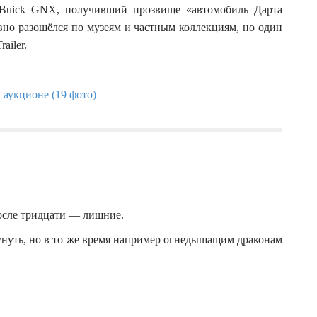
:
Buick GNX, получивший прозвище «автомобиль Дарта
но разошёлся по музеям и частным коллекциям, но один
ailer.
после тридцати — лишние.
дунуть, но в то же время например огнедышащим драконам