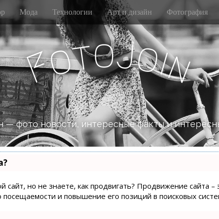
р
Мода
Технологии
Арт и дизайн
Фотография
o
J
t
o
o
i
n
F
 — фото новости, интересные факты и интересн
а?
й сайт, но не знаете, как продвигать? Продвижение сайта – 
о посещаемости и повышение его позиций в поисковых систе