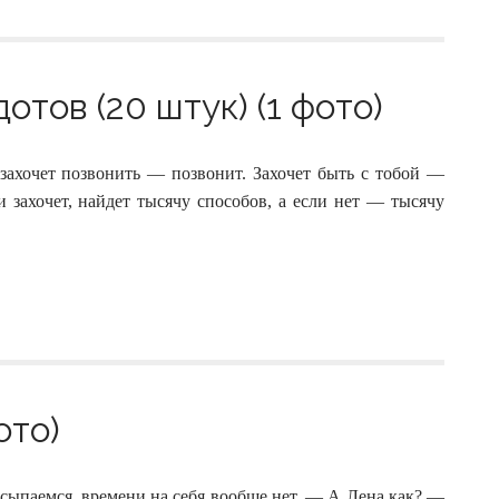
тов (20 штук) (1 фото)
ахочет позвонить — позвонит. Захочет быть с тобой —
 захочет, найдет тысячу способов, а если нет — тысячу
ото)
ысыпаемся, времени на себя вообще нет. — А Лена как? —