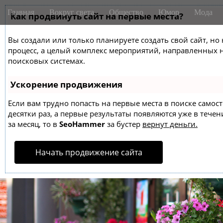
M
S
Главная
Вокруг света
Общество
Юмор
Мода
k
Как продвинуть сайт на первые места?
a
i
i
p
Вы создали или только планируете создать свой сайт, но 
n
t
процесс, а целый комплекс мероприятий, направленных 
m
o
поисковых системах.
e
c
o
n
Ускорение продвижения
n
u
t
Если вам трудно попасть на первые места в поиске само
десятки раз, а первые результаты появляются уже в течен
e
за месяц, то в
SeoHammer
за бустер
вернут деньги.
n
t
Начать продвижение сайта