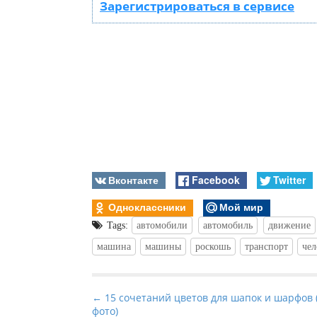
Зарегистрироваться в сервисе
Вконтакте
Facebook
Twitter
Одноклассники
Мой мир
Tags:
автомобили
автомобиль
движение
машина
машины
роскошь
транспорт
чел
P
← 15 сочетаний цветов для шапок и шарфов 
фото)