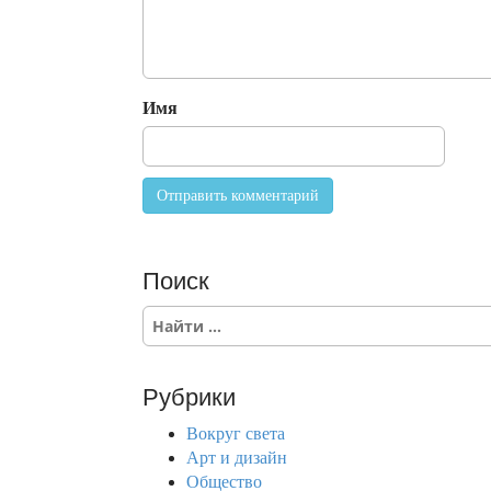
Имя
Поиск
S
e
a
r
Рубрики
c
h
Вокруг света
f
Арт и дизайн
o
Общество
r