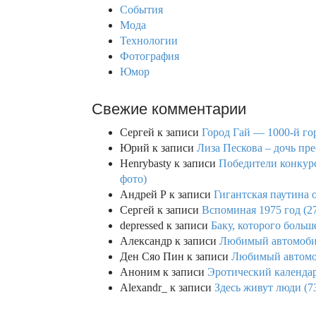
События
:
Мода
Технологии
Фотография
Юмор
Свежие комментарии
Сергей
к записи
Город Гай — 1000-й го
Юрий
к записи
Лиза Пескова – дочь пре
Henrybasty
к записи
Победители конкурса
фото)
Андрей Р
к записи
Гигантская паутина о
Сергей
к записи
Вспоминая 1975 год (2
depressed
к записи
Баку, которого больше
Александр
к записи
Любимый автомобил
Ден Сяо Пин
к записи
Любимый автомоб
Аноним
к записи
Эротический календар
Alexandr_
к записи
Здесь живут люди (7