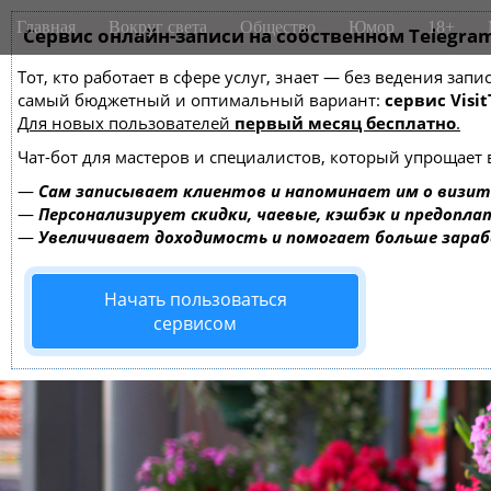
M
S
Главная
Вокруг света
Общество
Юмор
18+
k
Сервис онлайн-записи на собственном Telegra
a
i
i
Тот, кто работает в сфере услуг, знает — без ведения за
p
n
самый бюджетный и оптимальный вариант:
сервис Visit
t
m
Для новых пользователей
первый месяц бесплатно
.
o
e
c
Чат-бот для мастеров и специалистов, который упрощает 
o
n
—
Сам записывает клиентов и напоминает им о визит
n
u
—
Персонализирует скидки, чаевые, кэшбэк и предопла
t
—
Увеличивает доходимость и помогает больше зара
e
n
Начать пользоваться
t
сервисом