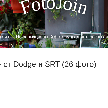
J
o
t
o
o
i
F
n
жоин — Информационный фотожурнал интересных и
 от Dodge и SRT (26 фото)