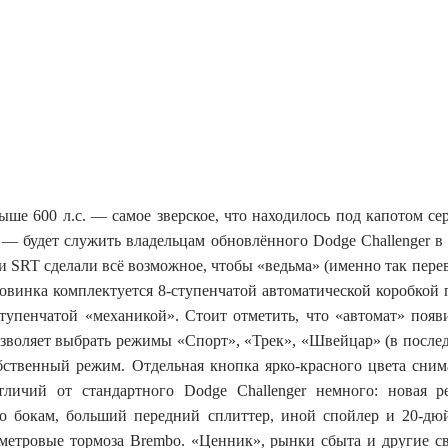
ше 600 л.с. — самое зверское, что находилось под капотом с
 — будет служить владельцам обновлённого Dodge Challenger в
 SRT сделали всё возможное, чтобы «ведьма» (именно так пере
Новинка комплектуется 8-ступенчатой автоматической коробкой 
тупенчатой «механикой». Стоит отметить, что «автомат» появ
позволяет выбрать режимы «Спорт», «Трек», «Швейцар» (в посл
бственный режим. Отдельная кнопка ярко-красного цвета сним
личий от стандартного Dodge Challenger немного: новая р
по бокам, больший передний сплиттер, иной спойлер и 20-д
иметровые тормоза Brembo. «Ценник», рынки сбыта и другие с