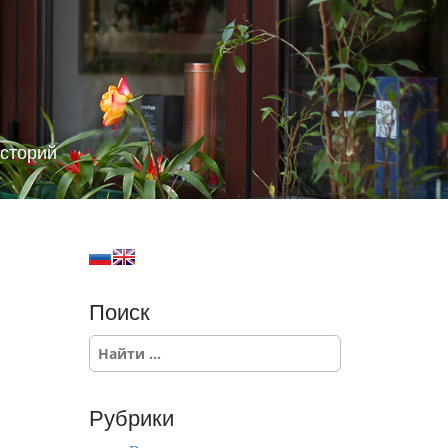
сторий
Поиск
S
e
a
r
Рубрики
c
h