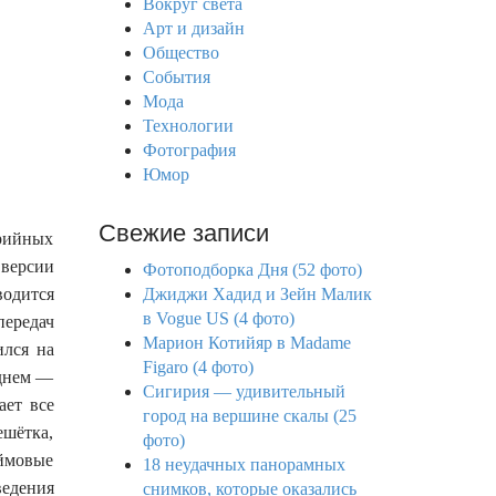
Вокруг света
f
Арт и дизайн
o
Общество
r
События
:
Мода
Технологии
Фотография
Юмор
Свежие записи
ерийных
 версии
Фотоподборка Дня (52 фото)
водится
Джиджи Хадид и Зейн Малик
в Vogue US (4 фото)
передач
Марион Котийяр в Madame
ился на
Figaro (4 фото)
еднем —
Сигирия — удивительный
ает все
город на вершине скалы (25
ешётка,
фото)
юймовые
18 неудачных панорамных
ведения
снимков, которые оказались