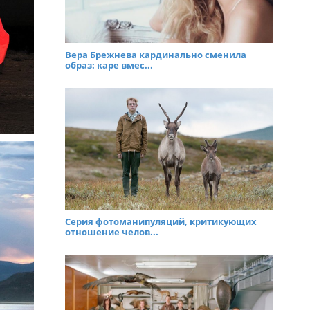
Вера Брежнева кардинально сменила
образ: каре вмес...
Серия фотоманипуляций, критикующих
отношение челов...