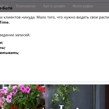
Мода
Технологии
Арт и дизайн
Фотография
m-боте
писи клиентов никуда. Мало того, что нужно видеть свое ра
Time.
ведение записей:
е;
ты;
батывать;