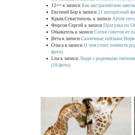
12==
к записи
Как австралийские школь
Евгений Бор
к записи
21 интересный фа
Крым.Севастополь.
к записи
Артек сего
Фирсов Сергей
к записи
Прогулка по О
Обыватель
к записи
Сотня советов от п
Вета
к записи
Сказочные пейзажи Норве
Ольга
к записи
О чем стоит помнить род
фото)
Lisa
к записи
Люди с родимыми пятнами,
(19 фото)