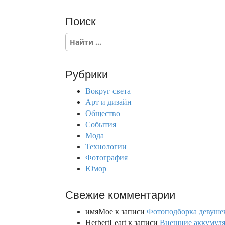
Поиск
S
e
a
r
Рубрики
c
h
Вокруг света
f
Арт и дизайн
o
Общество
r
События
:
Мода
Технологии
Фотография
Юмор
Свежие комментарии
имяМое
к записи
Фотоподборка девушек
HerbertLeart
к записи
Внешние аккумулят