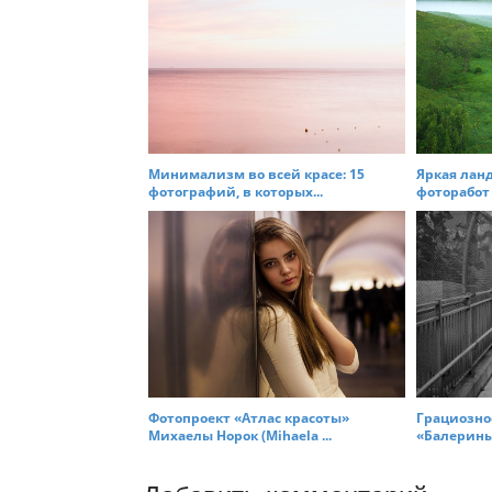
o
n
Минимализм во всей красе: 15
Яркая лан
фотографий, в которых...
фоторабот 
Фотопроект «Атлас красоты»
Грациозно
Михаелы Норок (Mihaela ...
«Балерины