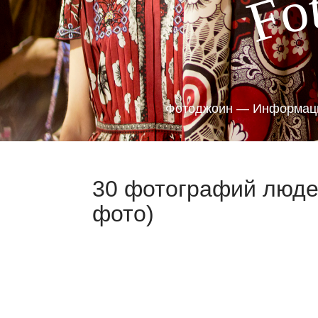
o
F
Фотоджоин — Информаци
30 фотографий людей
фото)