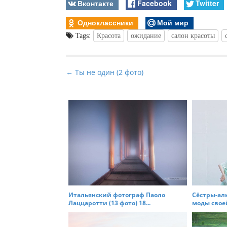
Вконтакте
Facebook
Twitter
Одноклассники
Мой мир
Tags:
Красота
ожидание
салон красоты
P
← Ты не один (2 фото)
o
s
t
n
a
v
i
g
a
Итальянский фотограф Паоло
Сёстры-ал
t
Лаццаротти (13 фото) 18...
моды своей
i