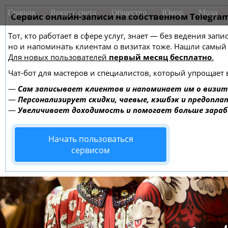
M
S
Главная
Вокруг света
Общество
Юмор
Мода
k
Сервис онлайн-записи на собственном Telegra
a
i
i
Тот, кто работает в сфере услуг, знает — без ведения зап
p
n
но и напоминать клиентам о визитах тоже. Нашли самы
t
m
Для новых пользователей
первый месяц бесплатно
.
o
e
c
Чат-бот для мастеров и специалистов, который упрощает 
o
n
—
Сам записывает клиентов и напоминает им о визит
n
u
—
Персонализирует скидки, чаевые, кэшбэк и предопла
t
—
Увеличивает доходимость и помогает больше зара
e
n
Начать пользоваться
t
сервисом