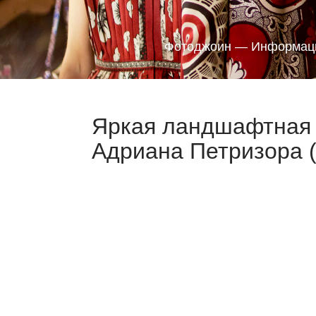
Фотоджоин — Информаци
Яркая ландшафтная 
Адриана Петризора (A