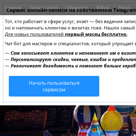
M
S
Главная
Вокруг света
Общество
Юмор
Мода
k
Сервис онлайн-записи на собственном Telegra
a
i
i
Тот, кто работает в сфере услуг, знает — без ведения зап
p
n
но и напоминать клиентам о визитах тоже. Нашли самы
t
m
Для новых пользователей
первый месяц бесплатно
.
o
e
c
Чат-бот для мастеров и специалистов, который упрощает 
o
n
—
Сам записывает клиентов и напоминает им о визит
n
u
—
Персонализирует скидки, чаевые, кэшбэк и предопла
t
—
Увеличивает доходимость и помогает больше зара
e
n
Начать пользоваться
t
сервисом