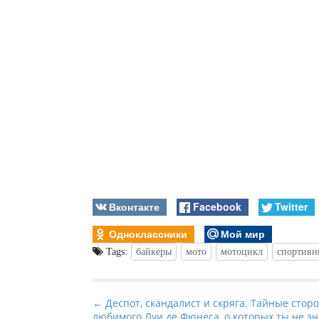
Вконтакте
Facebook
Twitter
Одноклассники
Мой мир
Tags:
байкеры
мото
мотоцикл
спортивн
P
← Деспот, скандалист и скряга. Тайные стор
любимого Луи де Фюнеса, о которых ты не зн