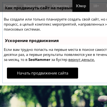
M
S
Главная
Вокруг света
Общество
Юмор
18+
k
Как продвинуть сайт на первые места?
a
i
i
p
Вы создали или только планируете создать свой сайт, но 
n
t
процесс, а целый комплекс мероприятий, направленных 
m
o
поисковых системах.
e
c
o
n
Ускорение продвижения
n
u
t
Если вам трудно попасть на первые места в поиске само
десятки раз, а первые результаты появляются уже в течен
e
за месяц, то в
SeoHammer
за бустер
вернут деньги.
n
t
Начать продвижение сайта