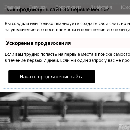
M
S
Главная
Девушки
Вокруг света
Лайфстайл
Юмо
k
Как продвинуть сайт на первые места?
a
i
i
p
Вы создали или только планируете создать свой сайт, но 
n
t
на увеличение его посещаемости и повышение его позиций
m
o
e
c
Ускорение продвижения
n
o
n
Если вам трудно попасть на первые места в поиске самос
u
t
в течение первых 7 дней. Если ни один запрос у вас не пр
e
n
Начать продвижение сайта
t