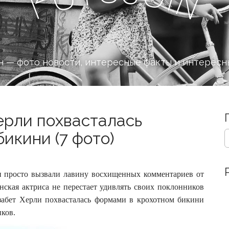
n
F
 — фото новости, интересные факты и интересн
ерли похвасталась
S
икини (7 фото)
e
a
r
c
и просто вызвали лавину восхищенных комментариев от
h
нская актриса не перестает удивлять своих поклонников
f
изабет Херли похвасталась формами в крохотном бикини
o
иков.
r
: