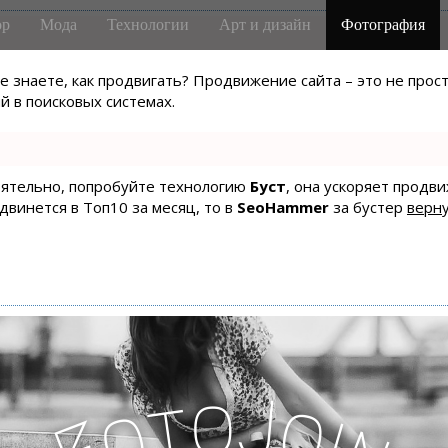
р
Мода
Технологии
Арт и дизайн
Фотография
не знаете, как продвигать? Продвижение сайта – это не про
 в поисковых системах.
тоятельно, попробуйте технологию
Буст
, она ускоряет продв
одвинется в Топ10 за месяц, то в
SeoHammer
за бустер
верну
o
J
t
o
o
i