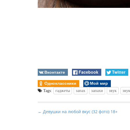
Вконтакте
Facebook
Twitter
Одноклассники
Мой мир
Tags:
гаджеты
запах
запахи
звук
зву
P
← Девушки на любой вкус (32 фото) 18+
o
s