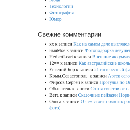
Технологии
Фотография
Юмор
Свежие комментарии
xx
к записи
Как на самом деле выглядел
имяМое
к записи
Фотоподборка девушек
HerbertLeart
к записи
Внешние аккумулят
12==
к записи
Как австралийские школь
Евгений Бор
к записи
21 интересный фа
Крым.Севастополь.
к записи
Артек сего
Фирсов Сергей
к записи
Прогулка по О
Обыватель
к записи
Сотня советов от п
Вета
к записи
Сказочные пейзажи Норве
Ольга
к записи
О чем стоит помнить род
фото)