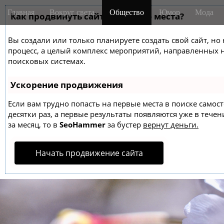
M
S
Главная
Вокруг света
Общество
Юмор
Мода
k
Как продвинуть сайт на первые места?
a
i
i
p
Вы создали или только планируете создать свой сайт, но 
n
t
процесс, а целый комплекс мероприятий, направленных 
m
o
поисковых системах.
e
c
o
n
Ускорение продвижения
n
u
t
Если вам трудно попасть на первые места в поиске само
десятки раз, а первые результаты появляются уже в течен
e
за месяц, то в
SeoHammer
за бустер
вернут деньги.
n
t
Начать продвижение сайта