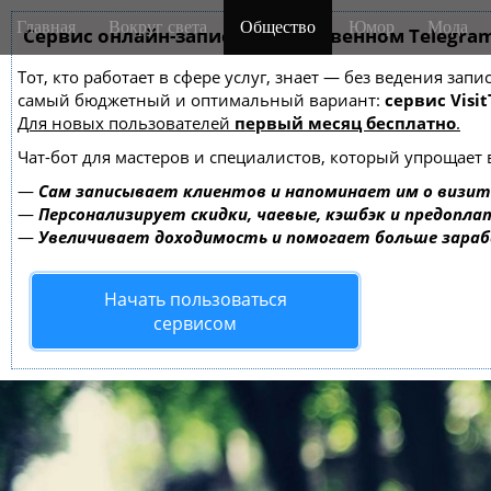
M
S
Главная
Вокруг света
Общество
Юмор
Мода
k
Сервис онлайн-записи на собственном Telegra
a
i
i
Тот, кто работает в сфере услуг, знает — без ведения за
p
n
самый бюджетный и оптимальный вариант:
сервис Visit
t
m
Для новых пользователей
первый месяц бесплатно
.
o
e
c
Чат-бот для мастеров и специалистов, который упрощает 
o
n
—
Сам записывает клиентов и напоминает им о визит
n
u
—
Персонализирует скидки, чаевые, кэшбэк и предопла
t
—
Увеличивает доходимость и помогает больше зара
e
n
Начать пользоваться
t
сервисом