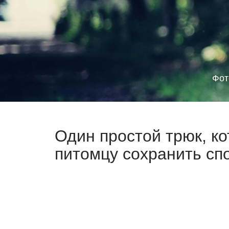
Фот
Один простой трюк, к
питомцу сохранить спо