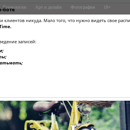
Технологии
Арт и дизайн
Фотография
18+
m-боте
писи клиентов никуда. Мало того, что нужно видеть свое ра
Time.
ведение записей:
е;
ты;
батывать;