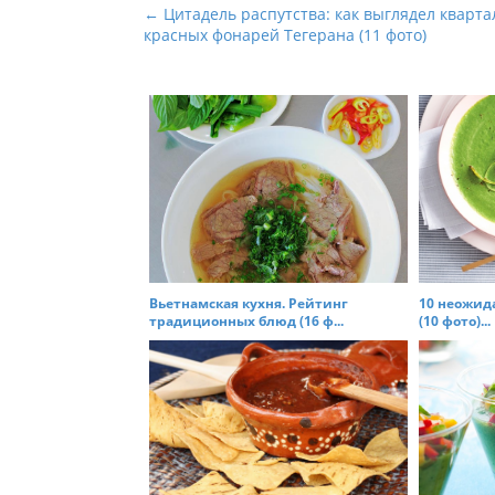
P
← Цитадель распутства: как выглядел кварта
красных фонарей Тегерана (11 фото)
o
s
t
n
a
v
i
g
a
t
Вьетнамская кухня. Рейтинг
10 неожид
традиционных блюд (16 ф...
(10 фото)...
i
o
n