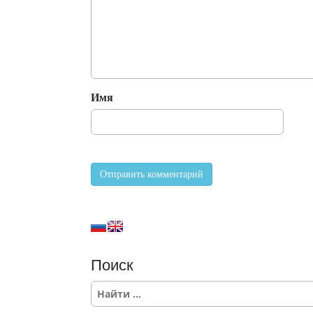
Имя
Поиск
S
e