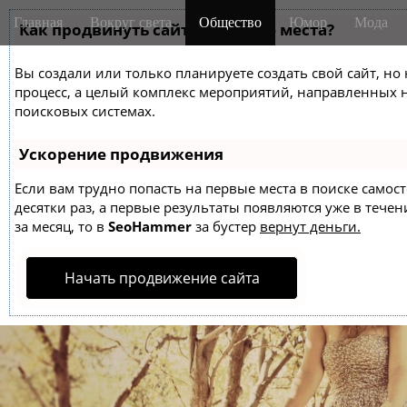
M
S
Главная
Вокруг света
Общество
Юмор
Мода
k
Как продвинуть сайт на первые места?
a
i
i
p
Вы создали или только планируете создать свой сайт, но 
n
t
процесс, а целый комплекс мероприятий, направленных 
m
o
поисковых системах.
e
c
o
n
Ускорение продвижения
n
u
t
Если вам трудно попасть на первые места в поиске само
десятки раз, а первые результаты появляются уже в течен
e
за месяц, то в
SeoHammer
за бустер
вернут деньги.
n
t
Начать продвижение сайта