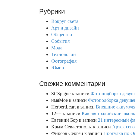
a
r
Рубрики
c
h
Вокруг света
f
Арт и дизайн
o
Общество
r
События
:
Мода
Технологии
Фотография
Юмор
Свежие комментарии
SCSpigue
к записи
Фотоподборка девуш
имяМое
к записи
Фотоподборка девушек
HerbertLeart
к записи
Внешние аккумулят
12==
к записи
Как австралийские школь
Евгений Бор
к записи
21 интересный фа
Крым.Севастополь.
к записи
Артек сего
Фирсов Сергей
к записи
Прогулка по О