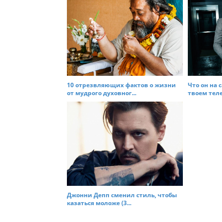
10 отрезвляющих фактов о жизни
Что он на 
от мудрого духовног...
твоем теле 
Джонни Депп сменил стиль, чтобы
казаться моложе (3...