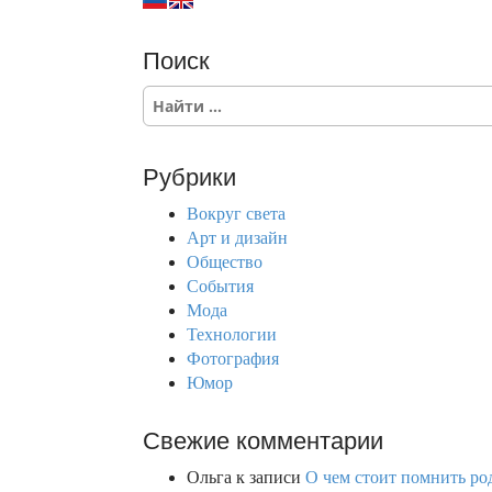
Поиск
S
e
a
r
Рубрики
c
h
Вокруг света
f
Арт и дизайн
o
Общество
r
События
:
Мода
Технологии
Фотография
Юмор
Свежие комментарии
Ольга
к записи
О чем стоит помнить род