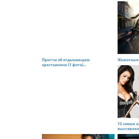
t
n
a
v
i
g
a
t
Притча об отдыхающем
Животные-
крестьянине (1 фото)...
i
o
n
12 самых 
выставленн