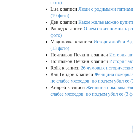
фото)
Lisa
к записи
Люди с родимыми пятнами,
(19 фото)
Ден
к записи
Какое жилье можно купить 
Рашид
к записи
О чем стоит помнить ро
фото)
Мадиночка
к записи
История любви Адр
(13 фото)
Почтальон Печкин
к записи
История ав
Почтальон Печкин
к записи
История ав
Rolik
к записи
26 чумовых исторических
Кац Гвидон
к записи
Женщина покоряла 
не слабее мясоедов, но подъем убил ее (
Андрей
к записи
Женщина покоряла Эвев
слабее мясоедов, но подъем убил ее (3 ф