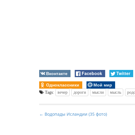
Вконтакте
Facebook
Twitter
Одноклассники
Мой мир
Tags:
вечер
дороги
мысли
мысль
род
P
← Водопады Исландии (35 фото)
o
s