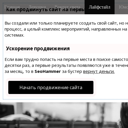
M
S
Главная
Девушки
Вокруг света
Лайфстайл
Юмо
k
Как продвинуть сайт на первые места?
a
i
i
p
Вы создали или только планируете создать свой сайт, но 
n
t
процесс, а целый комплекс мероприятий, направленных н
m
o
системах.
e
c
n
o
Ускорение продвижения
n
u
t
Если вам трудно попасть на первые места в поиске самос
десятки раз, а первые результаты появляются уже в течен
e
за месяц, то в
SeoHammer
за бустер
вернут деньги.
n
t
Начать продвижение сайта