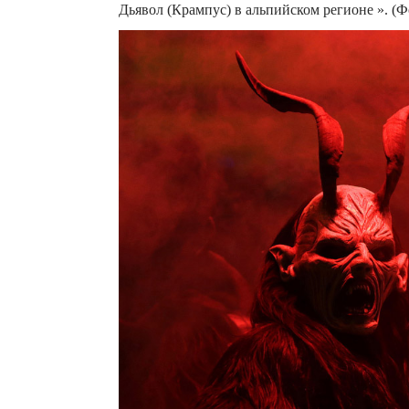
Дьявол (Крампус) в альпийском регионе ». (Фо