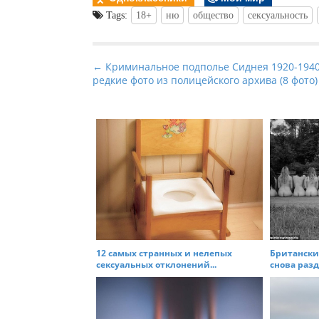
Tags:
18+
ню
общество
сексуальность
P
← Криминальное подполье Сиднея 1920-1940
редкие фото из полицейского архива (8 фото)
o
s
t
n
a
v
i
g
a
t
12 самых странных и нелепых
Британски
сексуальных отклонений...
снова разд
i
o
n