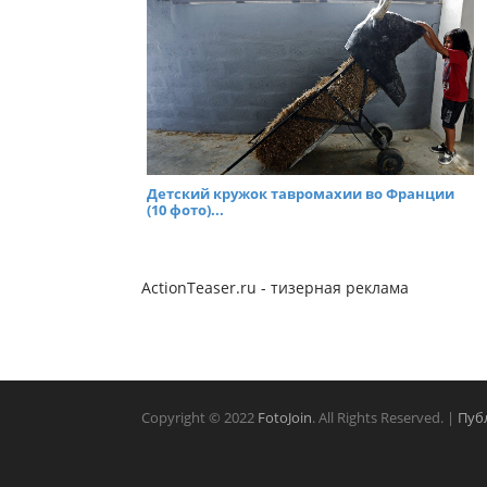
Детский кружок тавромахии во Франции
(10 фото)...
ActionTeaser.ru - тизерная реклама
Copyright © 2022
FotoJoin
. All Rights Reserved. |
Пуб