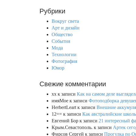
a
r
Рубрики
c
h
Вокруг света
f
Арт и дизайн
o
Общество
r
События
:
Мода
Технологии
Фотография
Юмор
Свежие комментарии
xx
к записи
Как на самом деле выглядел
имяМое
к записи
Фотоподборка девушек
HerbertLeart
к записи
Внешние аккумулят
12==
к записи
Как австралийские школь
Евгений Бор
к записи
21 интересный фа
Крым.Севастополь.
к записи
Артек сего
Фирсов Сергей
к записи
Прогулка по О