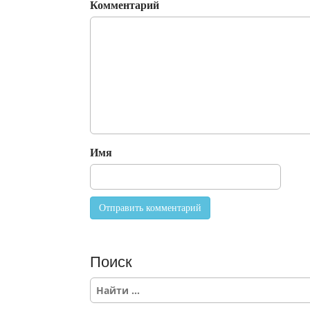
Комментарий
Имя
Поиск
S
e