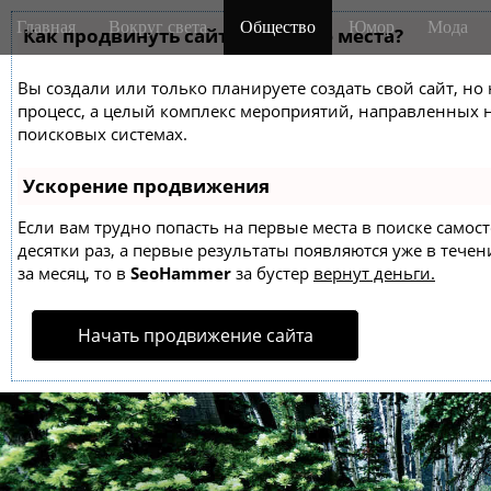
M
S
Главная
Вокруг света
Общество
Юмор
Мода
k
Как продвинуть сайт на первые места?
a
i
i
p
Вы создали или только планируете создать свой сайт, но 
n
t
процесс, а целый комплекс мероприятий, направленных 
m
o
поисковых системах.
e
c
o
n
Ускорение продвижения
n
u
t
Если вам трудно попасть на первые места в поиске само
десятки раз, а первые результаты появляются уже в течен
e
за месяц, то в
SeoHammer
за бустер
вернут деньги.
n
t
Начать продвижение сайта