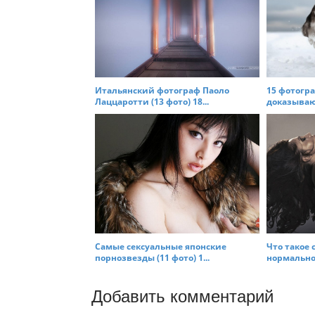
Итальянский фотограф Паоло
15 фотогр
Лаццаротти (13 фото) 18...
доказывают
Самые сексуальные японские
Что такое 
порнозвезды (11 фото) 1...
нормальнос
Добавить комментарий