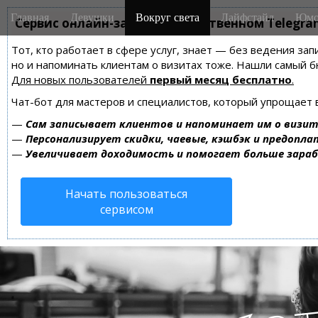
M
S
Главная
Девушки
Вокруг света
Лайфстайл
Юмо
k
Сервис онлайн-записи на собственном Telegra
a
i
i
Тот, кто работает в сфере услуг, знает — без ведения зап
p
n
но и напоминать клиентам о визитах тоже. Нашли самый
t
m
Для новых пользователей
первый месяц бесплатно
.
o
e
c
Чат-бот для мастеров и специалистов, который упрощает 
n
o
—
Сам записывает клиентов и напоминает им о визит
n
u
—
Персонализирует скидки, чаевые, кэшбэк и предопла
t
—
Увеличивает доходимость и помогает больше зара
e
n
Начать пользоваться
t
сервисом