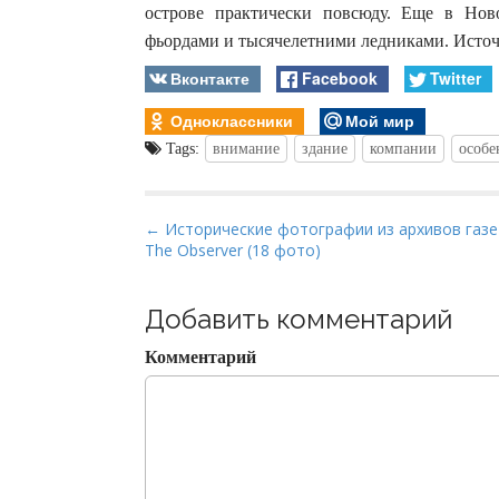
острове практически повсюду. Еще в Нов
фьордами и тысячелетними ледниками. Источн
Вконтакте
Facebook
Twitter
Одноклассники
Мой мир
Tags:
внимание
здание
компании
особе
P
← Исторические фотографии из архивов газ
The Observer (18 фото)
o
s
t
Добавить комментарий
n
Комментарий
a
v
i
g
a