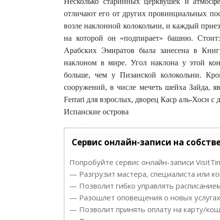
Несколько старинных церквушек и атмосфе
отличают его от других провинциальных пос
возле наклонной колокольни, и каждый прие
на которой он «подпирает» башню. Стои
Арабских Эмиратов была занесена в Книг
наклоном в мире. Угол наклона у этой конс
больше, чем у Пизанской колокольни. Кр
сооружений, в числе мечеть шейха Зайда, 
Ferrari для взрослых, дворец Каср аль-Хосн 
Испанские острова
Сервис онлайн-записи на собств
Попробуйте сервис онлайн-записи VisitTi
— Разгрузит мастера, специалиста или к
— Позволит гибко управлять расписанием
— Разошлет оповещения о новых услугах 
— Позволит принять оплату на карту/кош