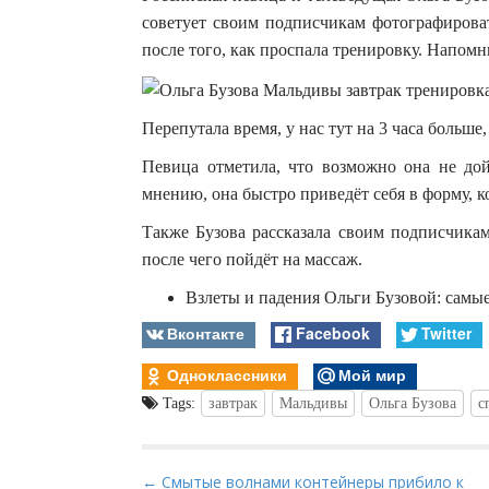
советует своим подписчикам фотографироват
после того, как проспала тренировку. Напомн
Перепутала время, у нас тут на 3 часа больше,
Певица отметила, что возможно она не дой
мнению, она быстро приведёт себя в форму, ко
Также Бузова рассказала своим подписчикам
после чего пойдёт на массаж.
Взлеты и падения Ольги Бузовой: самые
Вконтакте
Facebook
Twitter
Одноклассники
Мой мир
Tags:
завтрак
Мальдивы
Ольга Бузова
с
P
← Смытые волнами контейнеры прибило к