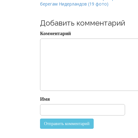
берегам Нидерландов (19 фото)
o
s
t
Добавить комментарий
n
Комментарий
a
v
i
g
a
t
i
o
Имя
n