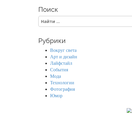
Поиск
S
e
a
r
Рубрики
c
h
Вокруг света
f
Арт и дизайн
o
Лайфстайл
r
События
:
Мода
Технологии
Фотография
Юмор