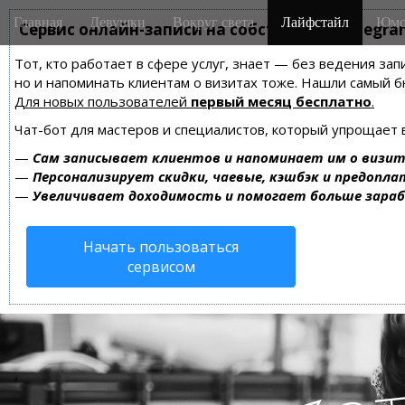
M
S
Главная
Девушки
Вокруг света
Лайфстайл
Юмо
k
Сервис онлайн-записи на собственном Telegra
a
i
i
Тот, кто работает в сфере услуг, знает — без ведения зап
p
n
но и напоминать клиентам о визитах тоже. Нашли самый
t
m
Для новых пользователей
первый месяц бесплатно
.
o
e
c
Чат-бот для мастеров и специалистов, который упрощает 
n
o
—
Сам записывает клиентов и напоминает им о визит
n
u
—
Персонализирует скидки, чаевые, кэшбэк и предопла
t
—
Увеличивает доходимость и помогает больше зара
e
n
Начать пользоваться
t
сервисом