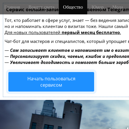
M
S
Главная
Вокруг света
Общество
Юмор
Мода
k
Сервис онлайн-записи на собственном Telegra
a
i
i
Тот, кто работает в сфере услуг, знает — без ведения зап
p
n
но и напоминать клиентам о визитах тоже. Нашли самы
t
m
Для новых пользователей
первый месяц бесплатно
.
o
e
c
Чат-бот для мастеров и специалистов, который упрощает 
o
n
—
Сам записывает клиентов и напоминает им о визит
n
u
—
Персонализирует скидки, чаевые, кэшбэк и предопла
t
—
Увеличивает доходимость и помогает больше зара
e
n
Начать пользоваться
t
сервисом