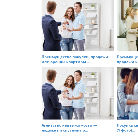
t
n
a
v
i
g
a
t
Преимущества покупки, продажи
Преимущес
или аренды квартиры ...
продажи кв
i
o
n
Агентство недвижимости —
Покупка к
надежный спутник пр...
(1 фото)...