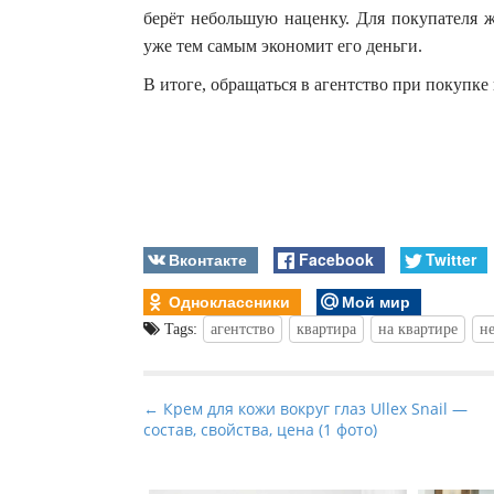
берёт небольшую наценку. Для покупателя 
уже тем самым экономит его деньги.
В итоге, обращаться в агентство при покупке
Вконтакте
Facebook
Twitter
Одноклассники
Мой мир
Tags:
агентство
квартира
на квартире
н
P
← Крем для кожи вокруг глаз Ullex Snail —
состав, свойства, цена (1 фото)
o
s