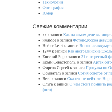
Технологии
Фотография
Юмор
Свежие комментарии
xx
к записи
Как на самом деле выглядел
имяМое
к записи
Фотоподборка девушек
HerbertLeart
к записи
Внешние аккумулят
12==
к записи
Как австралийские школь
Евгений Бор
к записи
21 интересный фа
Крым.Севастополь.
к записи
Артек сего
Фирсов Сергей
к записи
Прогулка по О
Обыватель
к записи
Сотня советов от п
Вета
к записи
Сказочные пейзажи Норве
Ольга
к записи
О чем стоит помнить род
фото)